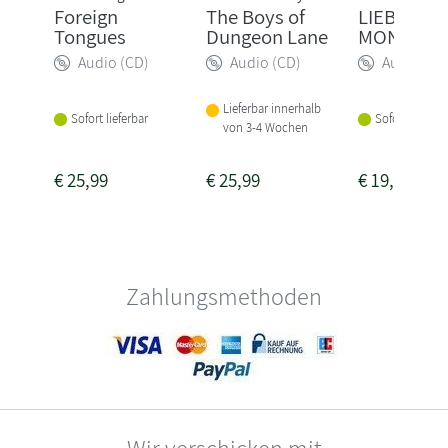
Foreign
The Boys of
LIEBE GL
Tongues
Dungeon Lane
MONSTER
Audio (CD)
Audio (CD)
Audio (CD
Lieferbar innerhalb
Sofort lieferbar
Sofort lieferba
von 3-4 Wochen
€
25,99
€
25,99
€
19,99
Zahlungsmethoden
Wir verschicken mit