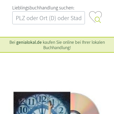
L‍i‍e‍b‍l‍i‍n‍g‍s‍b‍u‍c‍h‍h‍a‍n‍d‍l‍u‍n‍g‍ ‍s‍u‍c‍h‍e‍n‍:‍
Bei
genialokal.de
kaufen Sie online bei Ihrer lokalen
Buchhandlung!