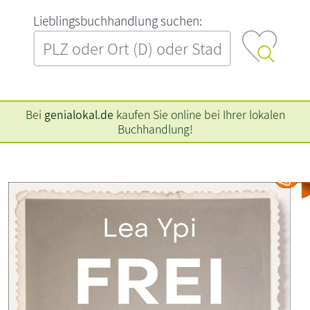
L‍i‍e‍b‍l‍i‍n‍g‍s‍b‍u‍c‍h‍h‍a‍n‍d‍l‍u‍n‍g‍ ‍s‍u‍c‍h‍e‍n‍:‍
Bei
genialokal.de
kaufen Sie online bei Ihrer lokalen
Buchhandlung!