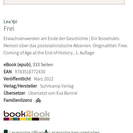
Lea Ypi
Frei
Erwachsenwerden am Ende der Geschichte | Ein fesselndes
Memoir über das poststalinistische Albanien. Originaltitel: Free.
Coming of Age at the End of History.. 1. Auflage
eBook (epub)
, 333 Seiten
EAN
9783518772430
Veröffentlicht
März 2022
Verlag/Hersteller
Suhrkamp Verlag
Übersetzer
Übersetzt von Eva Bonné
Familienlizenz
Leseprobe öffnen
Leseprobe herunterladen