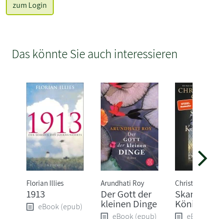
zum Login
Das könnte Sie auch interessieren
Florian Illies
Arundhati Roy
Christopher Cl
1913
Der Gott der
Skandal in
kleinen Dinge
Königsber
eBook (epub)
eBook (epub)
eBook (e