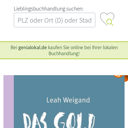
L‍i‍e‍b‍l‍i‍n‍g‍s‍b‍u‍c‍h‍h‍a‍n‍d‍l‍u‍n‍g‍ ‍s‍u‍c‍h‍e‍n‍:‍
Bei
genialokal.de
kaufen Sie online bei Ihrer lokalen
Buchhandlung!