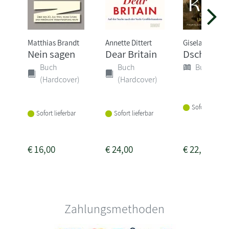
Matthias Brandt
Annette Dittert
Gisela Graich
Nein sagen
Dear Britain
Dschingis
Buch
Buch
Buch (Sof
(Hardcover)
(Hardcover)
Sofort lieferba
Sofort lieferbar
Sofort lieferbar
€
16,00
€
24,00
€
22,00
Zahlungsmethoden