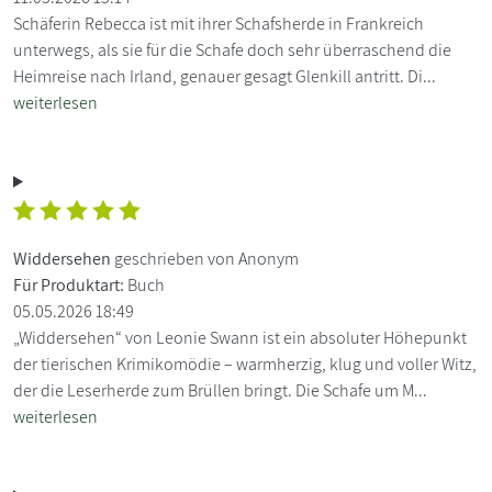
Schäferin Rebecca ist mit ihrer Schafsherde in Frankreich
unterwegs, als sie für die Schafe doch sehr überraschend die
Heimreise nach Irland, genauer gesagt Glenkill antritt. Di...
weiterlesen
Widdersehen
geschrieben von Anonym
Für Produktart:
Buch
05.05.2026 18:49
„Widdersehen“ von Leonie Swann ist ein absoluter Höhepunkt
der tierischen Krimikomödie – warmherzig, klug und voller Witz,
der die Leserherde zum Brüllen bringt. Die Schafe um M...
weiterlesen