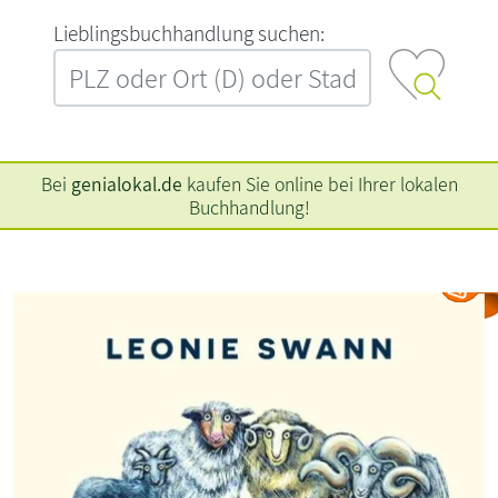
L‍i‍e‍b‍l‍i‍n‍g‍s‍b‍u‍c‍h‍h‍a‍n‍d‍l‍u‍n‍g‍ ‍s‍u‍c‍h‍e‍n‍:‍
Bei
genialokal.de
kaufen Sie online bei Ihrer lokalen
Buchhandlung!