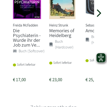
Freida McFadden
Heinz Strunk
Sebastian Fitz
Die
Memories of
Amokspiel
Psychiaterin -
Heidelberg
Buch
Wurde ihr der
Buch
(Hardcove
Job zum Ve...
(Hardcover)
Buch (Softcover)
Sofort lieferba
Sofort lieferbar
Sofort lieferbar
€
17,00
€
23,00
€
25,00