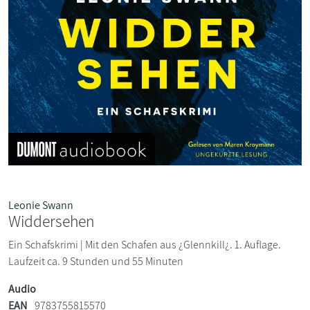
Leonie Swann
Widdersehen
Ein Schafskrimi | Mit den Schafen aus ¿Glennkill¿. 1. Auflage.
Laufzeit ca. 9 Stunden und 55 Minuten
Audio
EAN
9783755815570