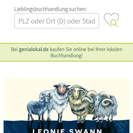
L‍i‍e‍b‍l‍i‍n‍g‍s‍b‍u‍c‍h‍h‍a‍n‍d‍l‍u‍n‍g‍ ‍s‍u‍c‍h‍e‍n‍:‍
Bei
genialokal.de
kaufen Sie online bei Ihrer lokalen
Buchhandlung!