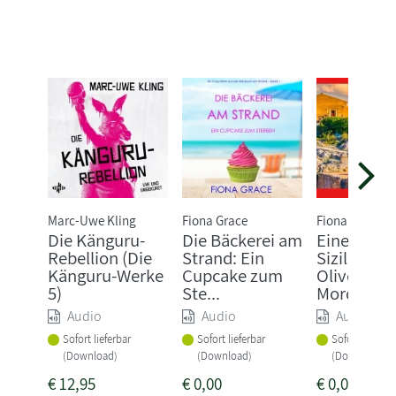
Marc-Uwe Kling
Fiona Grace
Fiona Grace
Die Känguru-
Die Bäckerei am
Eine Villa i
Rebellion (Die
Strand: Ein
Sizilien:
Känguru-Werke
Cupcake zum
Olivenöl u
5)
Ste...
Mord (...
Audio
Audio
Audio
Sofort lieferbar
Sofort lieferbar
Sofort lieferba
(Download)
(Download)
(Download)
€
12,95
€
0,00
€
0,00