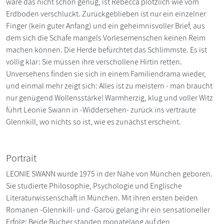
wäre das nicht schon genug, ist Rebecca plötzlich wie vom
Erdboden verschluckt. Zurückgeblieben ist nur ein einzelner
Finger (kein guter Anfang) und ein geheimnisvoller Brief, aus
dem sich die Schafe mangels Vorlesemenschen keinen Reim
machen können. Die Herde befürchtet das Schlimmste. Es ist
völlig klar: Sie müssen ihre verschollene Hirtin retten.
Unversehens finden sie sich in einem Familiendrama wieder,
und einmal mehr zeigt sich: Alles ist zu meistern - man braucht
nur genügend Wollensstärke! Warmherzig, klug und voller Witz
führt Leonie Swann in -Widdersehen- zurück ins vertraute
Glennkill, wo nichts so ist, wie es zunächst erscheint.
Portrait
LEONIE SWANN wurde 1975 in der Nähe von München geboren.
Sie studierte Philosophie, Psychologie und Englische
Literaturwissenschaft in München. Mit ihren ersten beiden
Romanen -Glennkill- und -Garoü gelang ihr ein sensationeller
Erfolg: Beide Bücher standen monatelang auf den