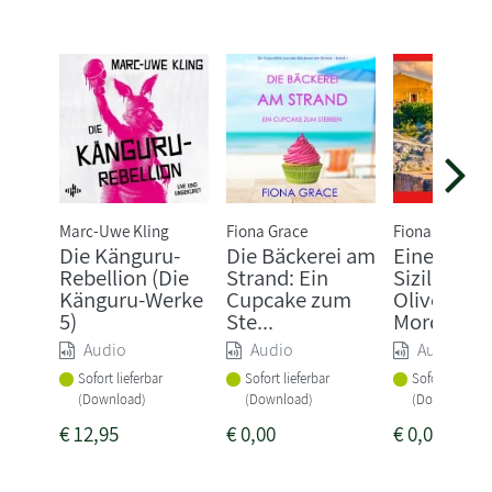
Marc-Uwe Kling
Fiona Grace
Fiona Grace
Die Känguru-
Die Bäckerei am
Eine Villa i
Rebellion (Die
Strand: Ein
Sizilien:
Känguru-Werke
Cupcake zum
Olivenöl u
5)
Ste...
Mord (...
Audio
Audio
Audio
Sofort lieferbar
Sofort lieferbar
Sofort lieferba
(Download)
(Download)
(Download)
€
12,95
€
0,00
€
0,00