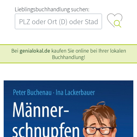
L‍i‍e‍b‍l‍i‍n‍g‍s‍b‍u‍c‍h‍h‍a‍n‍d‍l‍u‍n‍g‍ ‍s‍u‍c‍h‍e‍n‍:‍
Bei
genialokal.de
kaufen Sie online bei Ihrer lokalen
Buchhandlung!