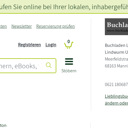
fen Sie online bei Ihrer lokalen
, inhabergefü
sten
Newsletter
Reservierung prüfen
0
Registrieren
Login
Buchladen 
Lindwurm 
Meerfeldstr
68163 Mann
Stöbern
0621 18068
Lieblingsb
ändern ode
ston