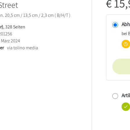
€
15
Street
n. 20,5 cm / 13,5 cm / 2,3 cm ( B/H/T )
Abho
r)
, 328 Seiten
bei 
201256
März 2024
ler
via tolino media
Arti