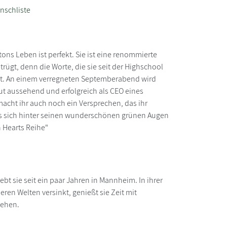
nschliste
ons Leben ist perfekt. Sie ist eine renommierte
trügt, denn die Worte, die sie seit der Highschool
legt. An einem verregneten Septemberabend wird
, gut aussehend und erfolgreich als CEO eines
acht ihr auch noch ein Versprechen, das ihr
ass sich hinter seinen wunderschönen grünen Augen
n Hearts Reihe"
bt sie seit ein paar Jahren in Mannheim. In ihrer
ren Welten versinkt, genießt sie Zeit mit
gehen.