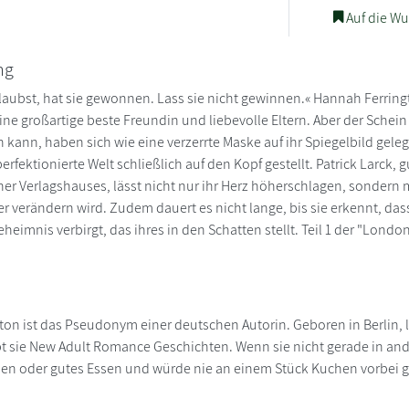
Auf die Wu
ng
laubst, hat sie gewonnen. Lass sie nicht gewinnen.« Hannah Ferringt
ine großartige beste Freundin und liebevolle Eltern. Aber der Schein 
n kann, haben sich wie eine verzerrte Maske auf ihr Spiegelbild ge
perfektionierte Welt schließlich auf den Kopf gestellt. Patrick Larck
r Verlagshauses, lässt nicht nur ihr Herz höherschlagen, sondern m
r verändern wird. Zudem dauert es nicht lange, bis sie erkennt, d
eheimnis verbirgt, das ihres in den Schatten stellt. Teil 1 der "Londo
ton ist das Pseudonym einer deutschen Autorin. Geboren in Berlin, le
ibt sie New Adult Romance Geschichten. Wenn sie nicht gerade in ande
en oder gutes Essen und würde nie an einem Stück Kuchen vorbei 