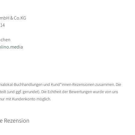
GmbH & Co.KG
 14
nchen
olino.media
enialokal-Buchhandlungen und Kund*innen-Rezensionen zusammen. Die
ilt (und ggf. gerundet). Die Echtheit der Bewertungen wurde von uns
 nur mit Kundenkonto möglich.
ne Rezension