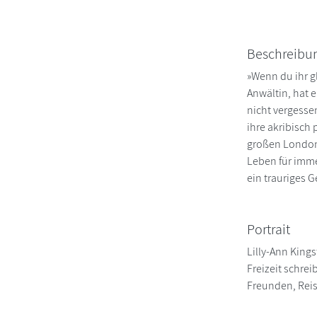
Beschreibu
»Wenn du ihr g
Anwältin, hat e
nicht vergesse
ihre akribisch 
großen Londone
Leben für imme
ein trauriges G
Portrait
Lilly-Ann Kings
Freizeit schre
Freunden, Reis