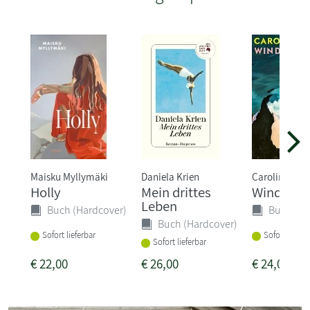
Maisku Myllymäki
Daniela Krien
Caroline Wah
Holly
Mein drittes
Windstärk
Leben
Buch (Hardcover)
Buch (Ha
Buch (Hardcover)
Sofort lieferbar
Sofort liefer
Sofort lieferbar
€
22,00
€
26,00
€
24,00