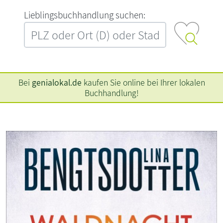
L‍i‍e‍b‍l‍i‍n‍g‍s‍b‍u‍c‍h‍h‍a‍n‍d‍l‍u‍n‍g‍ ‍s‍u‍c‍h‍e‍n‍:‍
Bei
genialokal.de
kaufen Sie online bei Ihrer lokalen
Buchhandlung!