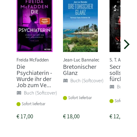
Freida McFadden
Jean-Luc Bannalec
S. T. Abby
Die
Bretonischer
Secret - D
Psychiaterin -
Glanz
sollst mic
Wurde ihr der
fürchten
Buch (Softcover)
Job zum Ve...
Buch (Sof
Buch (Softcover)
Sofort lieferbar
Sofort lieferba
Sofort lieferbar
€
17,00
€
18,00
€
12,00