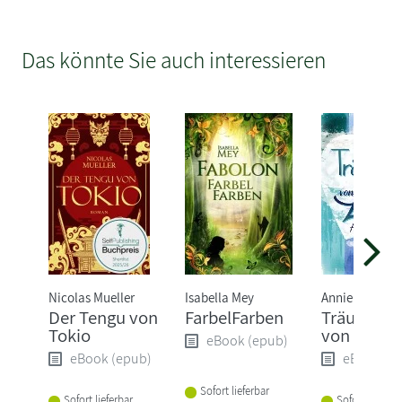
Das könnte Sie auch interessieren
Nicolas Mueller
Isabella Mey
Annie Laine
Der Tengu von
FarbelFarben
Träum nic
Tokio
von Liebe
eBook (epub)
eBook (epub)
eBook (e
Sofort lieferbar
Sofort lieferbar
Sofort lieferba