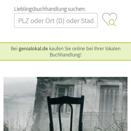
L‍i‍e‍b‍l‍i‍n‍g‍s‍b‍u‍c‍h‍h‍a‍n‍d‍l‍u‍n‍g‍ ‍s‍u‍c‍h‍e‍n‍:‍
Bei
genialokal.de
kaufen Sie online bei Ihrer lokalen
Buchhandlung!