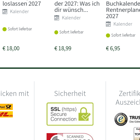
loslassen 2027
der 2027: Was ich
Buchkalende
dir wünsch...
Rentnerplan
Kalender
2027
Kalender
Kalender
Sofort lieferbar
Sofort lieferbar
Sofort lieferbar
€
18,00
€
18,99
€
6,95
hicken mit
Sicherheit
Zertifi
Auszei