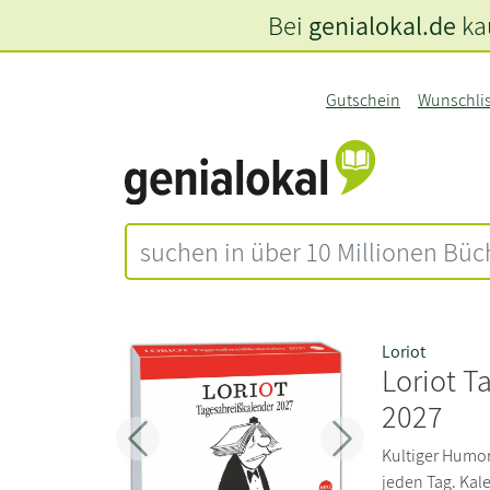
Bei
genialokal.de
kau
Gutschein
Wunschli
Loriot
Loriot T
2027
Zurück
Weiter
Kultiger Humor
jeden Tag. Kal