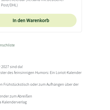
Post/DHL)
In den Warenkorb
nschliste
r 2027 sind da!
ister des feinsinnigen Humors: Ein Loriot-Kalender
ür den Frühstückstisch oder zum Aufhängen über der
alender zum Abreißen
ia Kalenderverlag