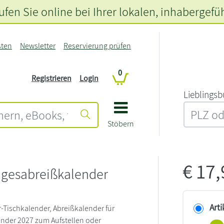
fen Sie online bei Ihrer lokalen
, inhabergefü
sten
Newsletter
Reservierung prüfen
0
Registrieren
Login
L‍i‍e‍b‍l‍i‍n‍g‍s‍b
Stöbern
€
17
agesabreißkalender
Arti
-Tischkalender, Abreißkalender für
ender 2027 zum Aufstellen oder