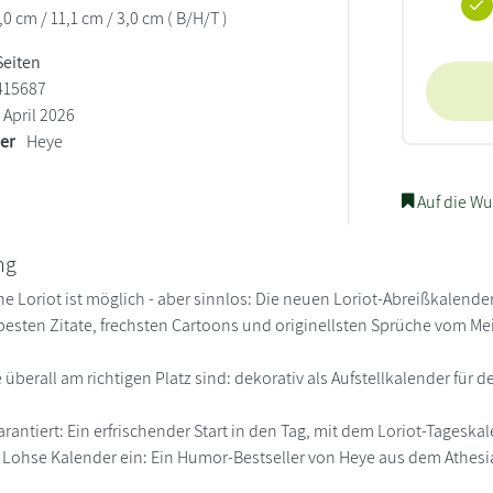
0 cm / 11,1 cm / 3,0 cm ( B/H/T )
Seiten
415687
April 2026
ler
Heye
Auf die Wu
ng
ne Loriot ist möglich - aber sinnlos: Die neuen Loriot-Abreißkalende
 besten Zitate, frechsten Cartoons und originellsten Sprüche vom Me
ie überall am richtigen Platz sind: dekorativ als Aufstellkalender f
arantiert: Ein erfrischender Start in den Tag, mit dem Loriot-Tagesk
ft Lohse Kalender ein: Ein Humor-Bestseller von Heye aus dem Athes