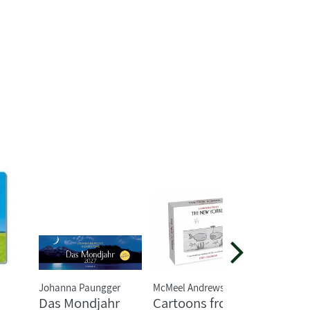
Johanna Paungger
McMeel Andrews
Das Mondjahr
Cartoons from
366 Tag