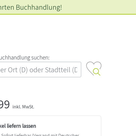
hrten
Buchhandlung!
‍u‍c‍h‍h‍a‍n‍d‍l‍u‍n‍g‍ ‍s‍u‍c‍h‍e‍n‍:‍
,99
inkl. MwSt.
kel liefern lassen
Sofort lieferbar
(Versand mit Deutscher