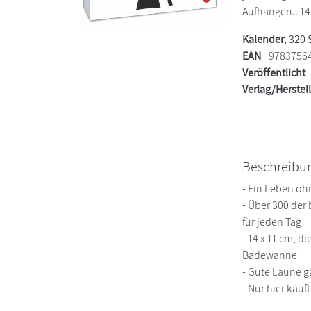
Aufhängen.. 14,
Kalender
, 320 
EAN
9783756
Veröffentlicht
Verlag/Herstel
Beschreibu
- Ein Leben oh
- Über 300 der
für jeden Tag
- 14 x 11 cm, d
Badewanne
- Gute Laune g
- Nur hier kau