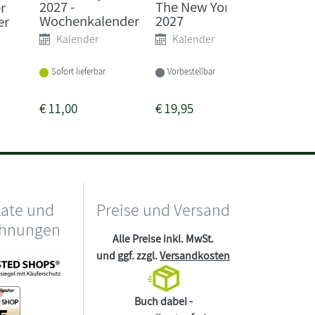
2027 -
The New Yorker
r
Valenti
Wochenkalender
2027
er
Buch 
Kalender
Kalender
Sofort li
Sofort lieferbar
Vorbestellbar
€
11,00
€
19,95
€
29,90
kate und
Preise und Versand
chnungen
Alle Preise inkl. MwSt.
und ggf. zzgl.
Versandkosten
Buch dabei -