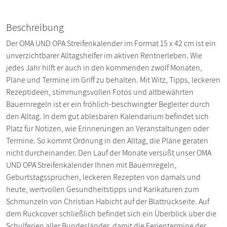
Beschreibung
Der OMA UND OPA Streifenkalender im Format 15 x 42 cm ist ein
unverzichtbarer Alltagshelfer im aktiven Rentnerleben. Wie
jedes Jahr hilft er auch in den kommenden zwölf Monaten,
Pläne und Termine im Griff zu behalten. Mit Witz, Tipps, leckeren
Rezeptideen, stimmungsvollen Fotos und altbewährten
Bauernregeln ist er ein fröhlich-beschwingter Begleiter durch
den Alltag. In dem gut ablesbaren Kalendarium befindet sich
Platz für Notizen, wie Erinnerungen an Veranstaltungen oder
Termine. So kommt Ordnung in den Alltag, die Pläne geraten
nicht durcheinander. Den Lauf der Monate versüßt unser OMA
UND OPA Streifenkalender Ihnen mit Bauernregeln,
Geburtstagssprüchen, leckeren Rezepten von damals und
heute, wertvollen Gesundheitstipps und Karikaturen zum
Schmunzeln von Christian Habicht auf der Blattrückseite. Auf
dem Rückcover schließlich befindet sich ein Überblick über die
Schulferien aller Bundesländer, damit die Ferientermine der