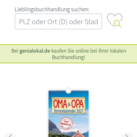
L‍i‍e‍b‍l‍i‍n‍g‍s‍b‍u‍c‍h‍h‍a‍n‍d‍l‍u‍n‍g‍ ‍s‍u‍c‍h‍e‍n‍:‍
Bei
genialokal.de
kaufen Sie online bei Ihrer lokalen
Buchhandlung!