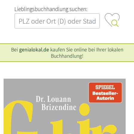
L‍i‍e‍b‍l‍i‍n‍g‍s‍b‍u‍c‍h‍h‍a‍n‍d‍l‍u‍n‍g‍ ‍s‍u‍c‍h‍e‍n‍:‍
Bei
genialokal.de
kaufen Sie online bei Ihrer lokalen
Buchhandlung!