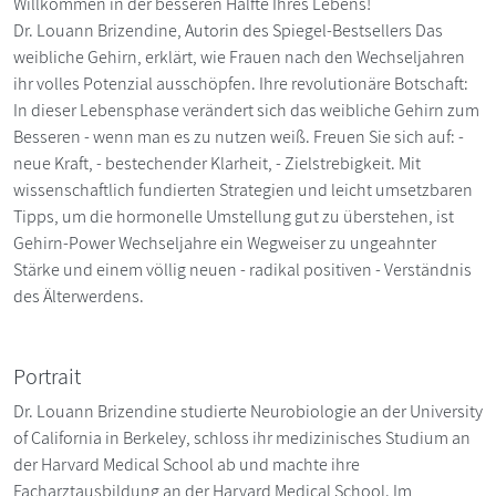
Willkommen in der besseren Hälfte Ihres Lebens!
Dr. Louann Brizendine, Autorin des Spiegel-Bestsellers Das
weibliche Gehirn, erklärt, wie Frauen nach den Wechseljahren
ihr volles Potenzial ausschöpfen. Ihre revolutionäre Botschaft:
In dieser Lebensphase verändert sich das weibliche Gehirn zum
Besseren - wenn man es zu nutzen weiß. Freuen Sie sich auf: -
neue Kraft, - bestechender Klarheit, - Zielstrebigkeit. Mit
wissenschaftlich fundierten Strategien und leicht umsetzbaren
Tipps, um die hormonelle Umstellung gut zu überstehen, ist
Gehirn-Power Wechseljahre ein Wegweiser zu ungeahnter
Stärke und einem völlig neuen - radikal positiven - Verständnis
des Älterwerdens.
Portrait
Dr. Louann Brizendine studierte Neurobiologie an der University
of California in Berkeley, schloss ihr medizinisches Studium an
der Harvard Medical School ab und machte ihre
Facharztausbildung an der Harvard Medical School. Im