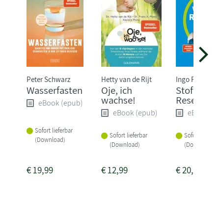
Peter Schwarz
Hetty van de Rijt
Ingo Froböse
Wasserfasten
Oje, ich
Stoffwechs
wachse!
Reset
eBook (epub)
eBook (epub)
eBook (e
Sofort lieferbar
Sofort lieferbar
Sofort lieferba
(Download)
(Download)
(Download)
€
19,99
€
12,99
€
20,99