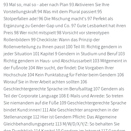
93 Mal so, mal so - aber nach Plan 93 Aktivieren Sie Ihre
Vorstellungskraft 94 Was mit dem Plural passiert 95
Stolperfallen ade! 96 Die Mischung macht's 97 Perfekt als
Ergänzung zu Gender-Gap und Co. 97 Gute Lesbarkeit hat ihren
Preis 98 Wer nicht mitspielt 98 Vorsicht vor stereotypen
Rollenbildern 99 Checkliste: Wann das Prinzip der
Rollenverteilung zu Ihnen passt 100 Teil III: Richtig gendern in
jeder Situation 101 Kapitel 9 Gendern in Studium und Beruf 103
Richtig gendern in Haus- und Abschlussarbeit 103 Mitgemeint in
der Fußnote 104 Wer sucht, der findet: Die Vorgaben Ihrer
Hochschule 104 Kein Punktabzug für Fehler beim Gendern 106
Worauf Sie in Ihrer Arbeit achten sollten 106
Geschlechtergerechte Sprache im Berufsalltag 107 Gendern als
Teil der Corporate Language 108 E-Mails und Anrede: So treten
Sie niemandem auf die Füße 109 Geschlechtergerechte Sprache
bindet Kund:innen! 111 Alle Geschlechter ansprechen in der
Stellenanzeige 112 Hier ist Gendern Pflicht: Das Allgemeine
Gleichbehandlungsgesetz 113 M/W/D/X/Y/Z: So behalten Sie
den Durchblick 114 Kapitel 10 Gendern im Internet 117 Gendern