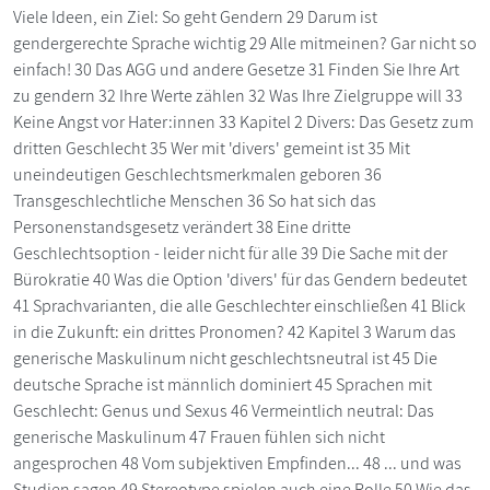
Viele Ideen, ein Ziel: So geht Gendern 29 Darum ist
gendergerechte Sprache wichtig 29 Alle mitmeinen? Gar nicht so
einfach! 30 Das AGG und andere Gesetze 31 Finden Sie Ihre Art
zu gendern 32 Ihre Werte zählen 32 Was Ihre Zielgruppe will 33
Keine Angst vor Hater:innen 33 Kapitel 2 Divers: Das Gesetz zum
dritten Geschlecht 35 Wer mit 'divers' gemeint ist 35 Mit
uneindeutigen Geschlechtsmerkmalen geboren 36
Transgeschlechtliche Menschen 36 So hat sich das
Personenstandsgesetz verändert 38 Eine dritte
Geschlechtsoption - leider nicht für alle 39 Die Sache mit der
Bürokratie 40 Was die Option 'divers' für das Gendern bedeutet
41 Sprachvarianten, die alle Geschlechter einschließen 41 Blick
in die Zukunft: ein drittes Pronomen? 42 Kapitel 3 Warum das
generische Maskulinum nicht geschlechtsneutral ist 45 Die
deutsche Sprache ist männlich dominiert 45 Sprachen mit
Geschlecht: Genus und Sexus 46 Vermeintlich neutral: Das
generische Maskulinum 47 Frauen fühlen sich nicht
angesprochen 48 Vom subjektiven Empfinden... 48 ... und was
Studien sagen 49 Stereotype spielen auch eine Rolle 50 Wie das