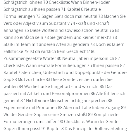
Schrägstrich lohnen 70 Checkliste: Wann Binnen-I oder
Schrägstrich zu Ihnen passen 71 Kapitel 6 Neutrale
Formulierungen 73 Sagen Sie's doch mal neutral 73 Machen Sie
Verb oder Adjektiv zum Substantiv 74 -kraft und -schaft
anhängen 75 Diese Wörter sind sowieso schon neutral 76 Es
kann so einfach sein 78 Sie gendern und keine:r merkt's 78
Stark im Team mit anderen Arten zu gendern 78 Doch es lauern
Fallstricke 79 Ist da wirklich kein Geschlecht? 80
Zusammengesetzte Wörter 80 Neutral, aber unpersönlich 82
Checkliste: Wann neutrale Formulierungen zu Ihnen passen 82
Kapitel 7 Sternchen, Unterstrich und Doppelpunkt - der Gender-
Gap 83 Mut zur Lücke 83 Diese Sonderzeichen dürfen Sie
wählen 84 Wo die Lücke hingehört - und wo nicht 85 Das
passiert mit Artikeln und Personalpronomen 86 Alle fühlen sich
gemeint 87 Nichtbinäre Menschen richtig ansprechen 88
Experimente mit Pronomen 88 Aber nicht alle haben Zugang 89
Wo der Gender-Gap an seine Grenzen stößt 89 Komplizierte
Formulierungen umschiffen 90 Checkliste: Wann der Gender-
Gap zu Ihnen passt 91 Kapitel 8 Das Prinzip der Rollenverteilung