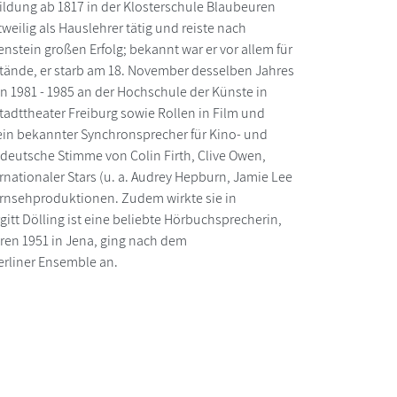
bildung ab 1817 in der Klosterschule Blaubeuren
weilig als Hauslehrer tätig und reiste nach
stein großen Erfolg; bekannt war er vor allem für
tände, er starb am 18. November desselben Jahres
n 1981 - 1985 an der Hochschule der Künste in
adttheater Freiburg sowie Rollen in Film und
t ein bekannter Synchronsprecher für Kino- und
e deutsche Stimme von Colin Firth, Clive Owen,
rnationaler Stars (u. a. Audrey Hepburn, Jamie Lee
Fernsehproduktionen. Zudem wirkte sie in
gitt Dölling ist eine beliebte Hörbuchsprecherin,
ren 1951 in Jena, ging nach dem
erliner Ensemble an.