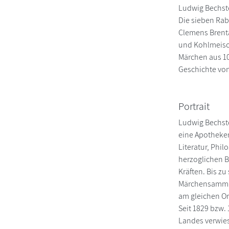
Ludwig Bechste
Die sieben Rab
Clemens Brenta
und Kohlmeisch
Märchen aus 1
Geschichte vo
Portrait
Ludwig Bechste
eine Apotheker
Literatur, Phil
herzoglichen B
Kräften. Bis z
Märchensammlu
am gleichen Or
Seit 1829 bzw.
Landes verwies