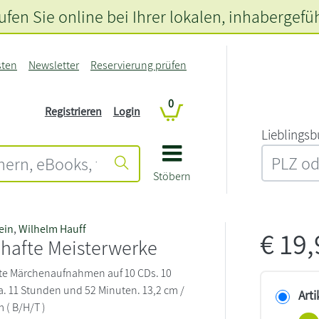
fen Sie online bei Ihrer lokalen
, inhabergefü
sten
Newsletter
Reservierung prüfen
0
Registrieren
Login
L‍i‍e‍b‍l‍i‍n‍g‍s‍b
Stöbern
ein
,
Wilhelm Hauff
€
19
hafte Meisterwerke
te Märchenaufnahmen auf 10 CDs. 10
ca. 11 Stunden und 52 Minuten. 13,2 cm /
Arti
m ( B/H/T )