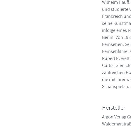
Wilhelm Hauff,
und studierte 
Frankreich und
seine Kunstmär
infolge eines 
Berlin. Von 19
Fernsehen. Seit
Fernsehfilme, 
Rupert Everett
Curtis, Glen C
zahlreichen Hör
die mit ihrer 
Schauspielstud
Hersteller
Argon Verlag 
Waldemarstraß