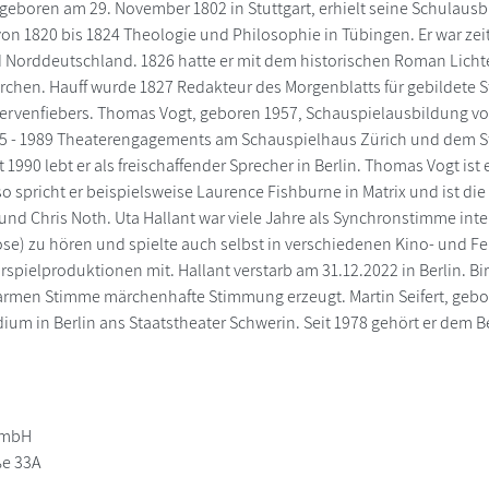
 geboren am 29. November 1802 in Stuttgart, erhielt seine Schulaus
von 1820 bis 1824 Theologie und Philosophie in Tübingen. Er war zeit
 Norddeutschland. 1826 hatte er mit dem historischen Roman Lichten
chen. Hauff wurde 1827 Redakteur des Morgenblatts für gebildete S
Nervenfiebers. Thomas Vogt, geboren 1957, Schauspielausbildung vo
85 - 1989 Theaterengagements am Schauspielhaus Zürich und dem St
 1990 lebt er als freischaffender Sprecher in Berlin. Thomas Vogt is
so spricht er beispielsweise Laurence Fishburne in Matrix und ist di
 und Chris Noth. Uta Hallant war viele Jahre als Synchronstimme inte
lose) zu hören und spielte auch selbst in verschiedenen Kino- und 
spielproduktionen mit. Hallant verstarb am 31.12.2022 in Berlin. Bir
warmen Stimme märchenhafte Stimmung erzeugt. Martin Seifert, gebo
ium in Berlin ans Staatstheater Schwerin. Seit 1978 gehört er dem B
GmbH
e 33A