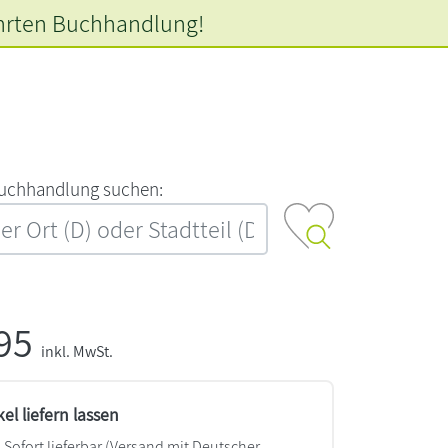
hrten
Buchhandlung!
‍u‍c‍h‍h‍a‍n‍d‍l‍u‍n‍g‍ ‍s‍u‍c‍h‍e‍n‍:‍
,95
inkl. MwSt.
kel liefern lassen
Sofort lieferbar
(Versand mit Deutscher