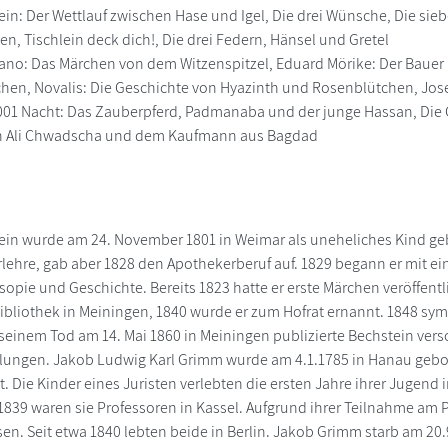
in: Der Wettlauf zwischen Hase und Igel, Die drei Wünsche, Die sie
en, Tischlein deck dich!, Die drei Federn, Hänsel und Gretel
no: Das Märchen von dem Witzenspitzel, Eduard Mörike: Der Bauer u
en, Novalis: Die Geschichte von Hyazinth und Rosenblütchen, Jose
001 Nacht: Das Zauberpferd, Padmanaba und der junge Hassan, Die
n Ali Chwadscha und dem Kaufmann aus Bagdad
in wurde am 24. November 1801 in Weimar als uneheliches Kind gebo
lehre, gab aber 1828 den Apothekerberuf auf. 1829 begann er mit e
osopie und Geschichte. Bereits 1823 hatte er erste Märchen veröffentl
ibliothek in Meiningen, 1840 wurde er zum Hofrat ernannt. 1848 sym
u seinem Tod am 14. Mai 1860 in Meiningen publizierte Bechstein ve
ngen. Jakob Ludwig Karl Grimm wurde am 4.1.1785 in Hanau gebore
t. Die Kinder eines Juristen verlebten die ersten Jahre ihrer Jugen
 1839 waren sie Professoren in Kassel. Aufgrund ihrer Teilnahme am P
en. Seit etwa 1840 lebten beide in Berlin. Jakob Grimm starb am 20.9