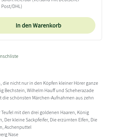
Post/DHL)
In den Warenkorb
nschliste
n, die nicht nur in den Köpfen kleiner Hörer ganze
ig Bechstein, Wilhelm Hauff und Scheherazade
elt die schönsten Märchen-Aufnahmen aus zehn
 Teufel mit den drei goldenen Haaren, König
 Der kleine Sackpfeifer, Die erzürnten Elfen, Die
n, Aschenputtel
werg Nase