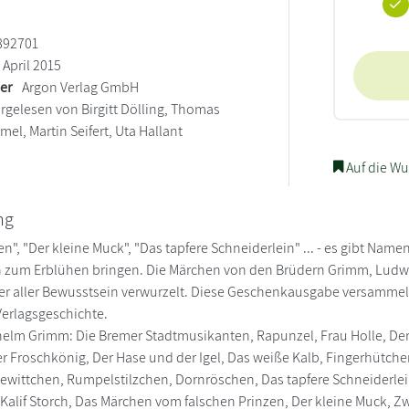
892701
April 2015
ler
Argon Verlag GmbH
rgelesen von Birgitt Dölling, Thomas
mel, Martin Seifert, Uta Hallant
Auf die Wu
ng
", "Der kleine Muck", "Das tapfere Schneiderlein" ... - es gibt Name
n zum Erblühen bringen. Die Märchen von den Brüdern Grimm, Ludw
nser aller Bewusstsein verwurzelt. Diese Geschenkausgabe versamm
erlagsgeschichte.
elm Grimm: Die Bremer Stadtmusikanten, Rapunzel, Frau Holle, Der
r Froschkönig, Der Hase und der Igel, Das weiße Kalb, Fingerhütchen,
ewittchen, Rumpelstilzchen, Dornröschen, Das tapfere Schneiderlei
 Kalif Storch, Das Märchen vom falschen Prinzen, Der kleine Muck, Z