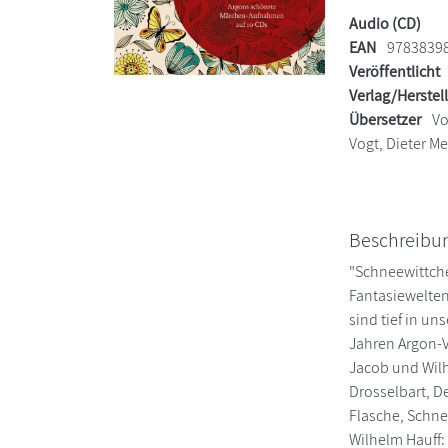
Audio (CD)
EAN
9783839
Veröffentlicht
Verlag/Herstel
Übersetzer
Vo
Vogt, Dieter Me
Beschreibu
"Schneewittchen
Fantasiewelte
sind tief in u
Jahren Argon-V
Jacob und Wilh
Drosselbart, De
Flasche, Schne
Wilhelm Hauff: