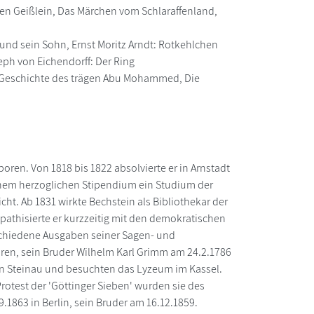
ben Geißlein, Das Märchen vom Schlaraffenland,
nd sein Sohn, Ernst Moritz Arndt: Rotkehlchen
ph von Eichendorff: Der Ring
 Geschichte des trägen Abu Mohammed, Die
ren. Von 1818 bis 1822 absolvierte er in Arnstadt
inem herzoglichen Stipendium ein Studium der
icht. Ab 1831 wirkte Bechstein als Bibliothekar der
pathisierte er kurzzeitig mit den demokratischen
rschiedene Ausgaben seiner Sagen- und
n, sein Bruder Wilhelm Karl Grimm am 24.2.1786
d in Steinau und besuchten das Lyzeum im Kassel.
rotest der 'Göttinger Sieben' wurden sie des
.1863 in Berlin, sein Bruder am 16.12.1859.