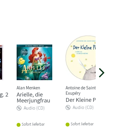
Alan Menken
Antoine de Saint-
Carsten 
Exupéry
g. 2
Arielle, die
Der
Der Kleine Prinz
Meerjungfrau
Buchsp
Audio (CD)
Audio (CD)
Audio
Sofort lieferbar
Sofort lieferbar
Sofort li