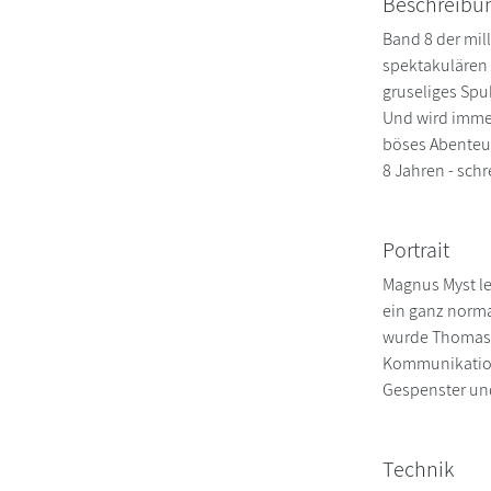
Beschreibu
Band 8 der mil
spektakulären P
gruseliges Spuk
Und wird immer 
böses Abenteue
8 Jahren - sch
Portrait
Magnus Myst le
ein ganz norma
wurde Thomas H
Kommunikations
Gespenster un
Technik