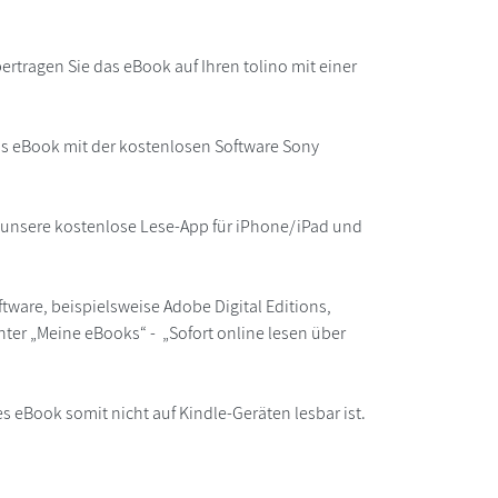
rtragen Sie das eBook auf Ihren tolino mit einer
as eBook mit der kostenlosen Software Sony
r unsere kostenlose Lese-App für iPhone/iPad und
ware, beispielsweise Adobe Digital Editions,
ter „Meine eBooks“ - „Sofort online lesen über
s eBook somit nicht auf Kindle-Geräten lesbar ist.