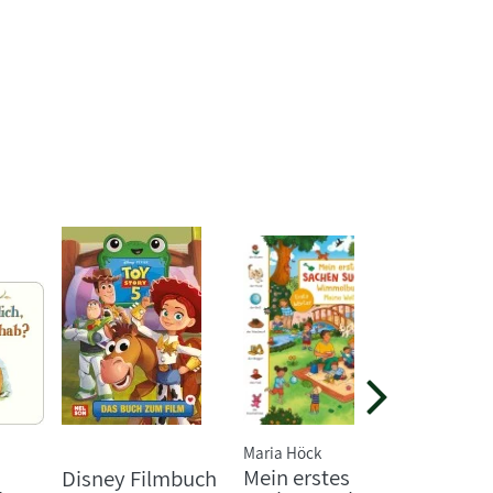
Maria Höck
Daniela K
Mein erstes
Das gr
Disney Filmbuch