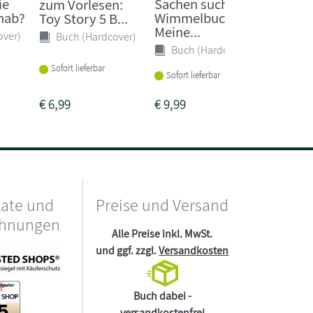
ie
Sachen suchen
vom kl
zum Vorlesen:
 hab?
Wimmelbuch:
Toy Story 5 B...
Buch 
Meine...
over)
Buch (Hardcover)
Buch (Hardcover)
Lieferba
3-4 Woc
Sofort lieferbar
Sofort lieferbar
€
6,99
€
9,99
€
16,00
kate und
Preise und Versand
chnungen
Alle Preise inkl. MwSt.
und ggf. zzgl.
Versandkosten
Buch dabei -
versandkostenfrei