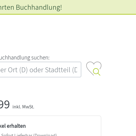
hrten
Buchhandlung!
‍u‍c‍h‍h‍a‍n‍d‍l‍u‍n‍g‍ ‍s‍u‍c‍h‍e‍n‍:‍
,99
inkl. MwSt.
kel erhalten
Sofort Lieferbar (Download)