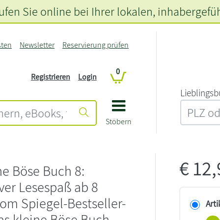
fen Sie online bei Ihrer lokalen
, inhabergefü
sten
Newsletter
Reservierung prüfen
0
Registrieren
Login
L‍i‍e‍b‍l‍i‍n‍g‍s‍b
Stöbern
€
12
ne Böse Buch 8:
iver Lesespaß ab 8
om Spiegel-Bestseller-
Arti
as kleine Böse Buch,