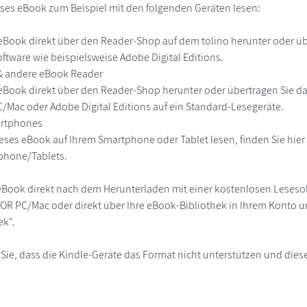
ses eBook zum Beispiel mit den folgenden Geräten lesen:
r
eBook direkt über den Reader-Shop auf dem tolino herunter oder übe
ftware wie beispielsweise Adobe Digital Editions.
 & andere eBook Reader
eBook direkt über den Reader-Shop herunter oder übertragen Sie d
Mac oder Adobe Digital Editions auf ein Standard-Lesegeräte.
martphones
eses eBook auf Ihrem Smartphone oder Tablet lesen, finden Sie hie
phone/Tablets.
eBook direkt nach dem Herunterladen mit einer kostenlosen Lesesoft
R PC/Mac oder direkt über Ihre eBook-Bibliothek in Ihrem Konto un
ek“.
 Sie, dass die Kindle-Geräte das Format nicht unterstützen und diese