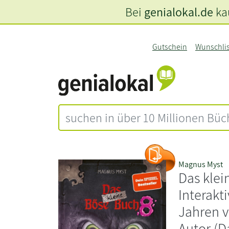
Bei
genialokal.de
kau
Gutschein
Wunschli
Magnus Myst
Das klei
Interakt
Jahren v
Autor (D