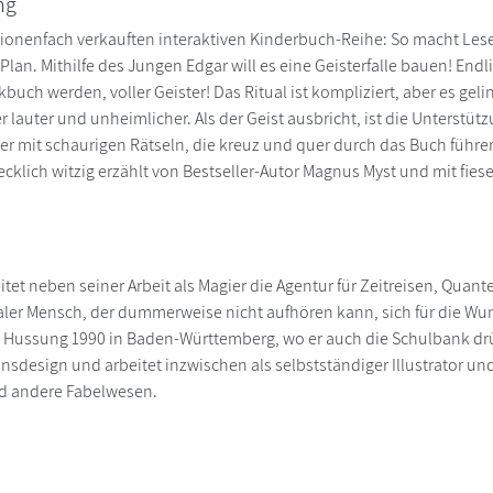
ng
lionenfach verkauften interaktiven Kinderbuch-Reihe: So macht Les
lan. Mithilfe des Jungen Edgar will es eine Geisterfalle bauen! Endl
buch werden, voller Geister! Das Ritual ist kompliziert, aber es gelin
lauter und unheimlicher. Als der Geist ausbricht, ist die Unterstützu
r mit schaurigen Rätseln, die kreuz und quer durch das Buch führen
recklich witzig erzählt von Bestseller-Autor Magnus Myst und mit fi
itet neben seiner Arbeit als Magier die Agentur für Zeitreisen, Qua
ler Mensch, der dummerweise nicht aufhören kann, sich für die Wu
ussung 1990 in Baden-Württemberg, wo er auch die Schulbank drüc
design und arbeitet inzwischen als selbstständiger Illustrator und 
d andere Fabelwesen.