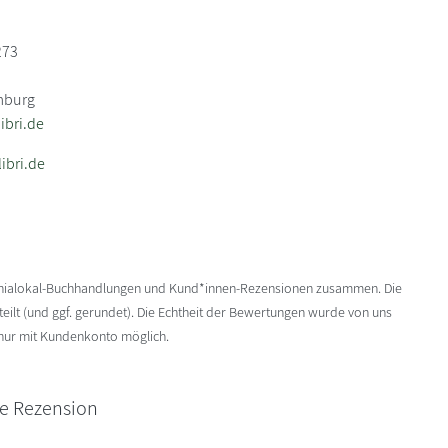
273
mburg
bri.de
ibri.de
enialokal-Buchhandlungen und Kund*innen-Rezensionen zusammen. Die
ilt (und ggf. gerundet). Die Echtheit der Bewertungen wurde von uns
 nur mit Kundenkonto möglich.
ne Rezension