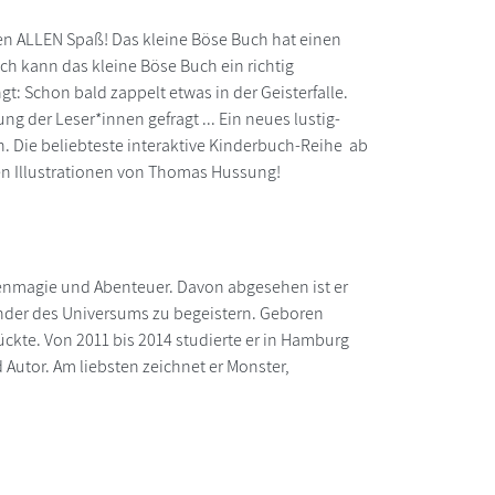
en ALLEN Spaß! Das kleine Böse Buch hat einen
ich kann das kleine Böse Buch ein richtig
gt: Schon bald zappelt etwas in der Geisterfalle.
ng der Leser*innen gefragt ... Ein neues lustig-
. Die beliebteste interaktive Kinderbuch-Reihe ab
esen Illustrationen von Thomas Hussung!
ntenmagie und Abenteuer. Davon abgesehen ist er
nder des Universums zu begeistern. Geboren
kte. Von 2011 bis 2014 studierte er in Hamburg
Autor. Am liebsten zeichnet er Monster,