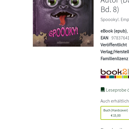
Bd. 8)
Spoooky!. Empf
eBook (epub)
,
EAN
9783764
Veröffentlicht
Verlag/Herstel
Familienlizenz
Leseprobe ö
Auch erhältlich
Buch (Hardcover)
€
15,00