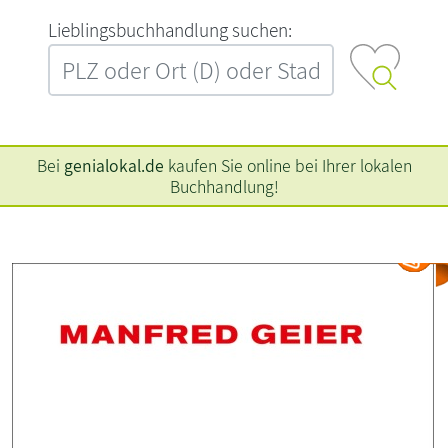
L‍i‍e‍b‍l‍i‍n‍g‍s‍b‍u‍c‍h‍h‍a‍n‍d‍l‍u‍n‍g‍ ‍s‍u‍c‍h‍e‍n‍:‍
Bei
genialokal.de
kaufen Sie online bei Ihrer lokalen
Buchhandlung!