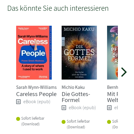
Das könnte Sie auch interessieren
Sarah Wynn-Williams
Michio Kaku
Bernhard Kege
Careless People
Die Gottes-
Mit Pflanz
Formel
Welt rette
eBook (epub)
eBook (epub)
eBook (e
Sofort lieferbar
Sofort lieferbar
Sofort lieferba
(Download)
(Download)
(Download)