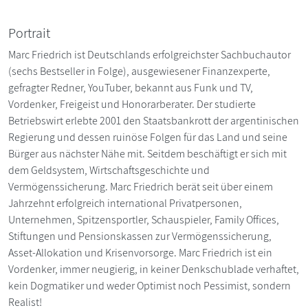
Portrait
Marc Friedrich ist Deutschlands erfolgreichster Sachbuchautor
(sechs Bestseller in Folge), ausgewiesener Finanzexperte,
gefragter Redner, YouTuber, bekannt aus Funk und TV,
Vordenker, Freigeist und Honorarberater. Der studierte
Betriebswirt erlebte 2001 den Staatsbankrott der argentinischen
Regierung und dessen ruinöse Folgen für das Land und seine
Bürger aus nächster Nähe mit. Seitdem beschäftigt er sich mit
dem Geldsystem, Wirtschaftsgeschichte und
Vermögenssicherung. Marc Friedrich berät seit über einem
Jahrzehnt erfolgreich international Privatpersonen,
Unternehmen, Spitzensportler, Schauspieler, Family Offices,
Stiftungen und Pensionskassen zur Vermögenssicherung,
Asset-Allokation und Krisenvorsorge. Marc Friedrich ist ein
Vordenker, immer neugierig, in keiner Denkschublade verhaftet,
kein Dogmatiker und weder Optimist noch Pessimist, sondern
Realist!