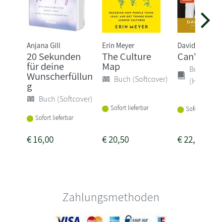
Anjana Gill
Erin Meyer
David Goggins
20 Sekunden
The Culture
Can't Hurt
für deine
Map
Buch
Wunscherfüllun
Buch (Softcover)
(Hardcove
g
Buch (Softcover)
Sofort lieferbar
Sofort lieferba
Sofort lieferbar
€
16,00
€
20,50
€
22,00
Zahlungsmethoden