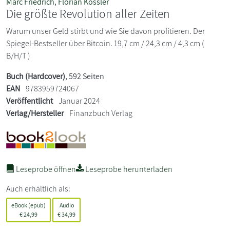
Marc Friedrich
,
Florian Kössler
Die größte Revolution aller Zeiten
Warum unser Geld stirbt und wie Sie davon profitieren. Der
Spiegel-Bestseller über Bitcoin. 19,7 cm / 24,3 cm / 4,3 cm (
B/H/T )
Buch (Hardcover)
, 592 Seiten
EAN
9783959724067
Veröffentlicht
Januar 2024
Verlag/Hersteller
Finanzbuch Verlag
Leseprobe öffnen
Leseprobe herunterladen
Auch erhältlich als:
eBook (epub)
Audio
€
24,99
€
34,99