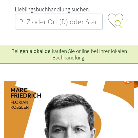
L‍i‍e‍b‍l‍i‍n‍g‍s‍b‍u‍c‍h‍h‍a‍n‍d‍l‍u‍n‍g‍ ‍s‍u‍c‍h‍e‍n‍:‍
Bei
genialokal.de
kaufen Sie online bei Ihrer lokalen
Buchhandlung!