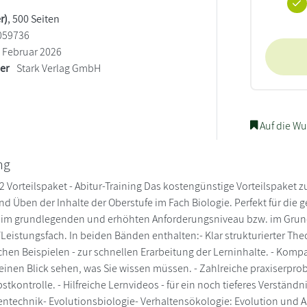
r)
, 500 Seiten
059736
Februar 2026
ler
Stark Verlag GmbH
Auf die Wu
ng
 2 Vorteilspaket - Abitur-Training Das kostengünstige Vorteilspaket
d Üben der Inhalte der Oberstufe im Fach Biologie. Perfekt für die g
r im grundlegenden und erhöhten Anforderungsniveau bzw. im Grun
Leistungsfach. In beiden Bänden enthalten:- Klar strukturierter The
hen Beispielen - zur schnellen Erarbeitung der Lerninhalte. - Ko
f einen Blick sehen, was Sie wissen müssen. - Zahlreiche praxiserp
bstkontrolle. - Hilfreiche Lernvideos - für ein noch tieferes Verstä
ntechnik- Evolutionsbiologie- Verhaltensökologie: Evolution und