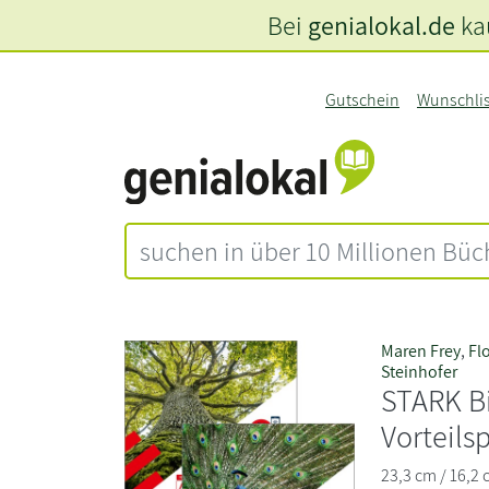
Bei
genialokal.de
kau
Gutschein
Wunschli
Maren Frey
,
Fl
Steinhofer
STARK Bi
Vorteils
23,3 cm / 16,2 