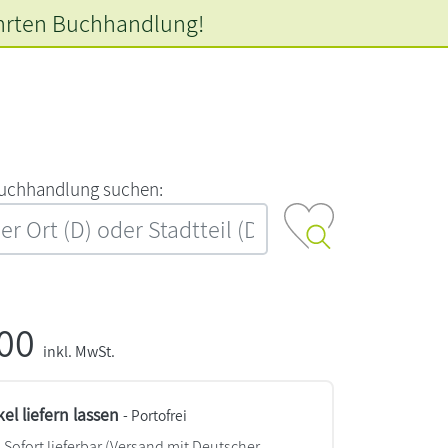
hrten
Buchhandlung!
‍u‍c‍h‍h‍a‍n‍d‍l‍u‍n‍g‍ ‍s‍u‍c‍h‍e‍n‍:‍
,00
inkl. MwSt.
kel liefern lassen
- Portofrei
Sofort lieferbar
(Versand mit Deutscher