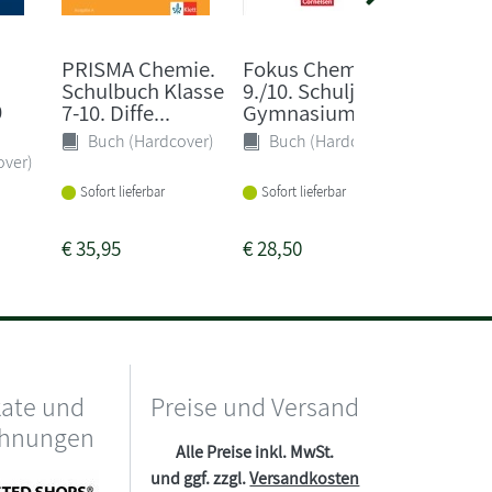
PRISMA Chemie.
Fokus Chemie
Blickp
Schulbuch Klasse
9./10. Schuljahr -
Chemie
0
7-10. Diffe...
Gymnasium S...
Gesamt
Nordrhe
Buch (Hardcover)
Buch (Hardcover)
over)
Sonst
Sofort lieferbar
Sofort lieferbar
Sofort li
€
35,95
€
28,50
€
34,50
kate und
Preise und Versand
chnungen
Alle Preise inkl. MwSt.
und ggf. zzgl.
Versandkosten