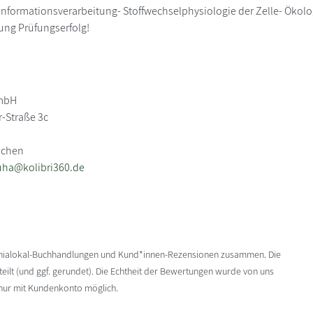
 Informationsverarbeitung- Stoffwechselphysiologie der Zelle- Ökolo
tung Prüfungserfolg!
GmbH
r-Straße 3c
nchen
uha@kolibri360.de
enialokal-Buchhandlungen und Kund*innen-Rezensionen zusammen. Die
ilt (und ggf. gerundet). Die Echtheit der Bewertungen wurde von uns
 nur mit Kundenkonto möglich.