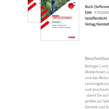
Buch (Softcove
EAN
9783849
Veröffentlicht
Verlag/Herstel
Beschreibu
Biologie 1 und
Wiederholen un
und das Abitu
Leistungskurs/
und anschaulic
- damit Sie au
perfekt zur Sel
Genetik und Ge