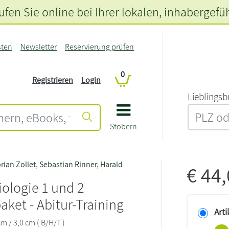
fen Sie online bei Ihrer lokalen
, inhabergefü
sten
Newsletter
Reservierung prüfen
0
Registrieren
Login
L‍i‍e‍b‍l‍i‍n‍g‍s‍b
Stöbern
orian Zollet
,
Sebastian Rinner
,
Harald
€
44
ologie 1 und 2
paket - Abitur-Training
Arti
cm / 3,0 cm ( B/H/T )