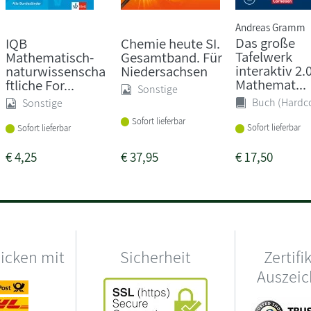
Andreas Gramm
Das große
IQB
Chemie heute SI.
Tafelwerk
Mathematisch-
Gesamtband. Für
interaktiv 2.
naturwissenscha
Niedersachsen
Mathemat...
ftliche For...
Sonstige
Buch (Hardc
Sonstige
Sofort lieferbar
Sofort lieferbar
Sofort lieferbar
€
4,25
€
37,95
€
17,50
hicken mit
Sicherheit
Zertifi
Auszei