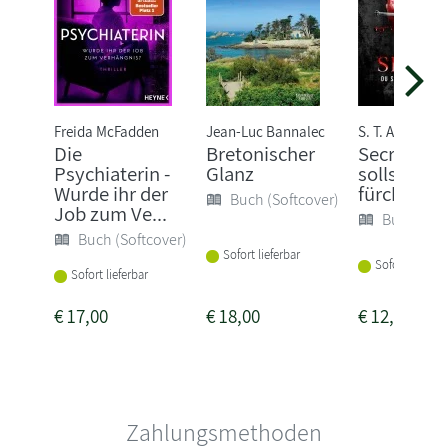
Freida McFadden
Jean-Luc Bannalec
S. T. Abby
Die
Bretonischer
Secret - D
Psychiaterin -
Glanz
sollst mic
Wurde ihr der
fürchten
Buch (Softcover)
Job zum Ve...
Buch (Sof
Buch (Softcover)
Sofort lieferbar
Sofort lieferba
Sofort lieferbar
€
17,00
€
18,00
€
12,00
Zahlungsmethoden