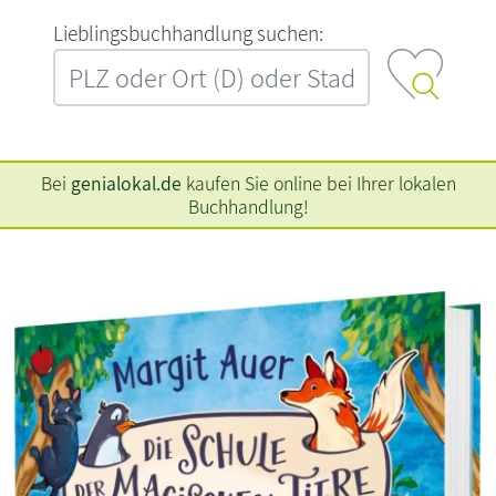
L‍i‍e‍b‍l‍i‍n‍g‍s‍b‍u‍c‍h‍h‍a‍n‍d‍l‍u‍n‍g‍ ‍s‍u‍c‍h‍e‍n‍:‍
Bei
genialokal.de
kaufen Sie online bei Ihrer lokalen
Buchhandlung!