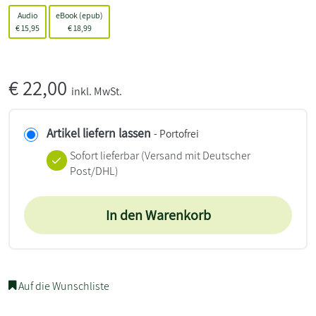
Audio
eBook (epub)
€
15,95
€
18,99
€
22,00
inkl. MwSt.
Artikel liefern lassen
- Portofrei
Sofort lieferbar
(Versand mit Deutscher
Post/DHL)
In den Warenkorb
Auf die Wunschliste