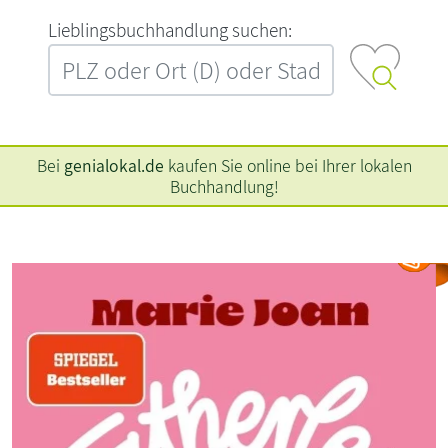
L‍i‍e‍b‍l‍i‍n‍g‍s‍b‍u‍c‍h‍h‍a‍n‍d‍l‍u‍n‍g‍ ‍s‍u‍c‍h‍e‍n‍:‍
Bei
genialokal.de
kaufen Sie online bei Ihrer lokalen
Buchhandlung!