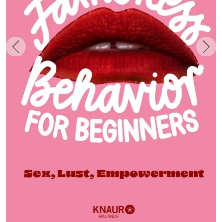
Zurück
Weit