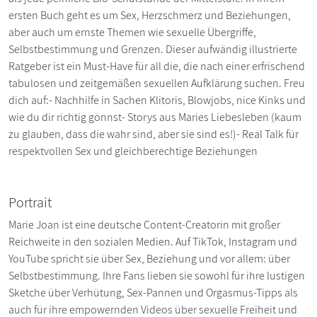
ersten Buch geht es um Sex, Herzschmerz und Beziehungen,
aber auch um ernste Themen wie sexuelle Übergriffe,
Selbstbestimmung und Grenzen. Dieser aufwändig illustrierte
Ratgeber ist ein Must-Have für all die, die nach einer erfrischend
tabulosen und zeitgemäßen sexuellen Aufklärung suchen. Freu
dich auf:- Nachhilfe in Sachen Klitoris, Blowjobs, nice Kinks und
wie du dir richtig gönnst- Storys aus Maries Liebesleben (kaum
zu glauben, dass die wahr sind, aber sie sind es!)- Real Talk für
respektvollen Sex und gleichberechtige Beziehungen
Portrait
Marie Joan ist eine deutsche Content-Creatorin mit großer
Reichweite in den sozialen Medien. Auf TikTok, Instagram und
YouTube spricht sie über Sex, Beziehung und vor allem: über
Selbstbestimmung. Ihre Fans lieben sie sowohl für ihre lustigen
Sketche über Verhütung, Sex-Pannen und Orgasmus-Tipps als
auch für ihre empowernden Videos über sexuelle Freiheit und