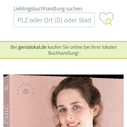
L‍i‍e‍b‍l‍i‍n‍g‍s‍b‍u‍c‍h‍h‍a‍n‍d‍l‍u‍n‍g‍ ‍s‍u‍c‍h‍e‍n‍:‍
Bei
genialokal.de
kaufen Sie online bei Ihrer lokalen
Buchhandlung!