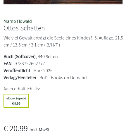
Marno Howald
Ottos Schatten
Wie viel Gewalt erträgt die Seele eines Kindes?. 5. Auflage. 21,5
cm / 13,5 cm / 3,1 cm ( B/H/T )
Buch (Softcover)
, 440 Seiten
EAN
9783752602777
Veröffentlicht
März 2026
Verlag/Hersteller
BoD - Books on Demand
Auch erhältlich als:
eBook (epub)
€
9,99
€
20,99
inkl. MwSt.