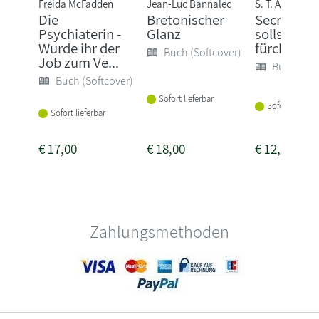
Freida McFadden
Jean-Luc Bannalec
S. T. Abby
Die
Bretonischer
Secret - D
Psychiaterin -
Glanz
sollst mic
Wurde ihr der
fürchten
Buch (Softcover)
Job zum Ve...
Buch (Sof
Buch (Softcover)
Sofort lieferbar
Sofort lieferba
Sofort lieferbar
€
17,00
€
18,00
€
12,00
Zahlungsmethoden