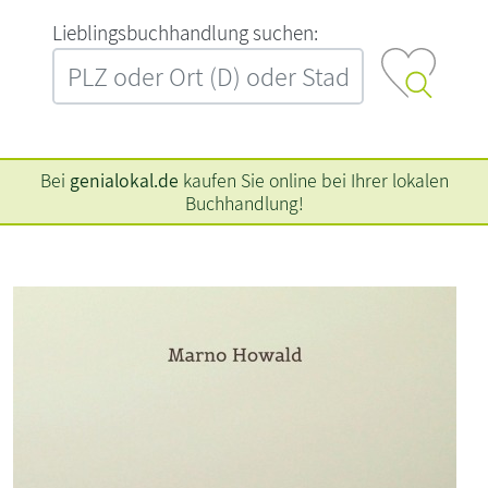
L‍i‍e‍b‍l‍i‍n‍g‍s‍b‍u‍c‍h‍h‍a‍n‍d‍l‍u‍n‍g‍ ‍s‍u‍c‍h‍e‍n‍:‍
Bei
genialokal.de
kaufen Sie online bei Ihrer lokalen
Buchhandlung!