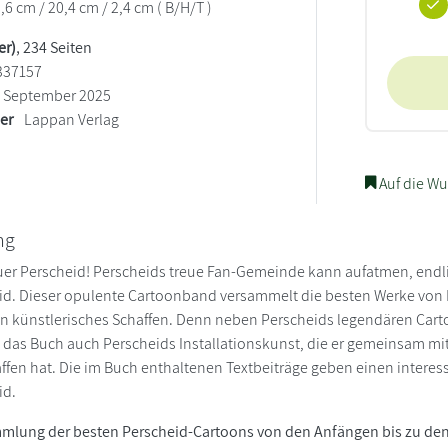
,6 cm / 20,4 cm / 2,4 cm ( B/H/T )
er)
, 234 Seiten
337157
September 2025
ler
Lappan Verlag
Auf die Wu
ng
uer Perscheid! Perscheids treue Fan-Gemeinde kann aufatmen, endl
id. Dieser opulente Cartoonband versammelt die besten Werke von 
ein künstlerisches Schaffen. Denn neben Perscheids legendären Cart
gt das Buch auch Perscheids Installationskunst, die er gemeinsam m
ffen hat. Die im Buch enthaltenen Textbeiträge geben einen interess
id.
mmlung der besten Perscheid-Cartoons von den Anfängen bis zu den 