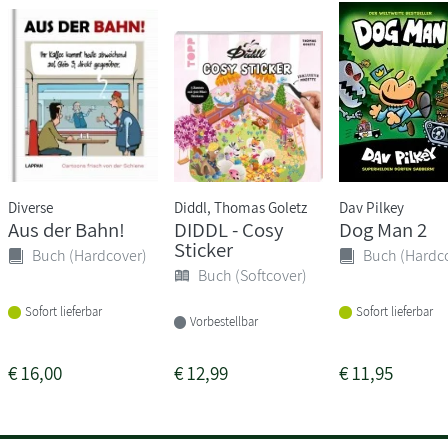
Diverse
Diddl, Thomas Goletz
Dav Pilkey
Aus der Bahn!
DIDDL - Cosy
Dog Man 2
Sticker
Buch (Hardcover)
Buch (Hardc
Buch (Softcover)
Sofort lieferbar
Sofort lieferbar
Vorbestellbar
€
16,00
€
12,99
€
11,95