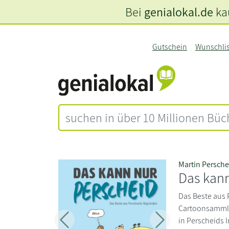
Bei
genialokal.de
kau
Gutschein
Wunschli
Martin Persche
Das kann
Das Beste aus 
Cartoonsamml
in Perscheids I
Zurück
Weiter