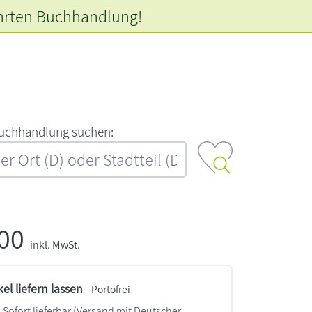
hrten
Buchhandlung!
‍u‍c‍h‍h‍a‍n‍d‍l‍u‍n‍g‍ ‍s‍u‍c‍h‍e‍n‍:‍
,00
inkl. MwSt.
kel liefern lassen
- Portofrei
Sofort lieferbar
(Versand mit Deutscher