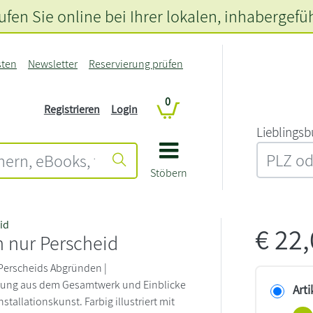
fen Sie online bei Ihrer lokalen
, inhabergefü
sten
Newsletter
Reservierung prüfen
0
Registrieren
Login
L‍i‍e‍b‍l‍i‍n‍g‍s‍b
Stöbern
id
€
22
 nur Perscheid
Perscheids Abgründen |
ung aus dem Gesamtwerk und Einblicke
Arti
nstallationskunst. Farbig illustriert mit