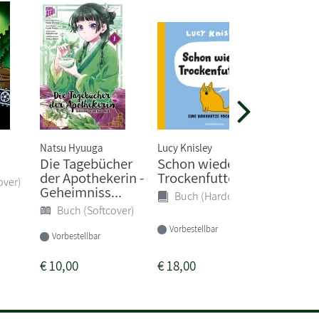
Natsu Hyuuga
Lucy Knisley
Cornelia 
Die Tagebücher
Schon wieder
Gespen
der Apothekerin -
Trockenfutter?
auf eis
over)
Geheimniss...
(Band 1)
Buch (Hardcover)
Buch (Softcover)
Buch 
Vorbestellbar
Vorbestellbar
Sofort li
€
10,00
€
18,00
€
15,00