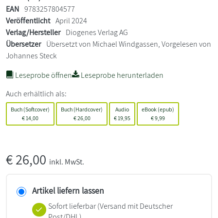
EAN
9783257804577
Veröffentlicht
April 2024
Verlag/Hersteller
Diogenes Verlag AG
Übersetzer
Übersetzt von Michael Windgassen, Vorgelesen von
Johannes Steck
Leseprobe öffnen
Leseprobe herunterladen
Auch erhältlich als:
Buch (Softcover)
Buch (Hardcover)
Audio
eBook (epub)
€
14,00
€
26,00
€
19,95
€
9,99
€
26,00
inkl. MwSt.
Artikel liefern lassen
Sofort lieferbar
(Versand mit Deutscher
Post/DHL)