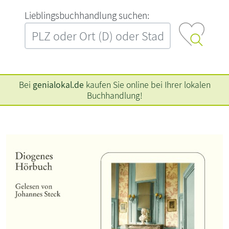
L‍i‍e‍b‍l‍i‍n‍g‍s‍b‍u‍c‍h‍h‍a‍n‍d‍l‍u‍n‍g‍ ‍s‍u‍c‍h‍e‍n‍:‍
Bei
genialokal.de
kaufen Sie online bei Ihrer lokalen
Buchhandlung!