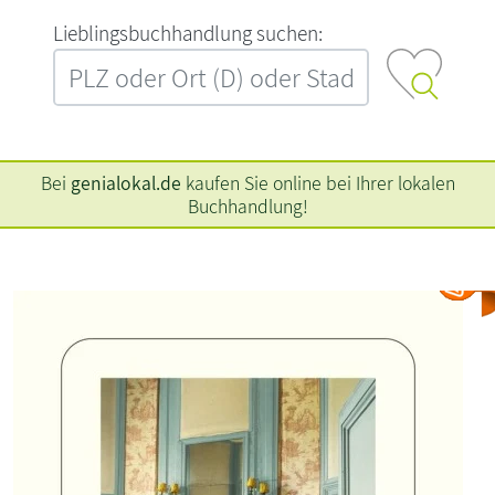
L‍i‍e‍b‍l‍i‍n‍g‍s‍b‍u‍c‍h‍h‍a‍n‍d‍l‍u‍n‍g‍ ‍s‍u‍c‍h‍e‍n‍:‍
Bei
genialokal.de
kaufen Sie online bei Ihrer lokalen
Buchhandlung!