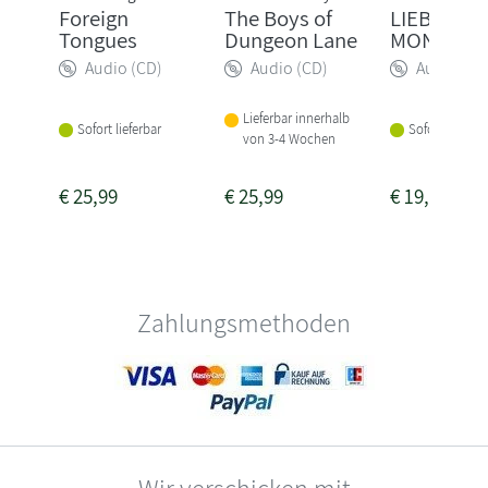
Foreign
The Boys of
LIEBE GL
Tongues
Dungeon Lane
MONSTER
Audio (CD)
Audio (CD)
Audio (CD
Lieferbar innerhalb
Sofort lieferbar
Sofort lieferba
von 3-4 Wochen
€
25,99
€
25,99
€
19,99
Zahlungsmethoden
Wir verschicken mit