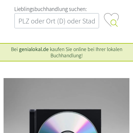
L‍i‍e‍b‍l‍i‍n‍g‍s‍b‍u‍c‍h‍h‍a‍n‍d‍l‍u‍n‍g‍ ‍s‍u‍c‍h‍e‍n‍:‍
Bei
genialokal.de
kaufen Sie online bei Ihrer lokalen
Buchhandlung!