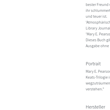
bester Freund 
ihr schlummert
und teuer ist.
'Atmosphärisch
Library Journa
'Mary E. Pears
Dieses Buch gib
Ausgabe ohne F
Portrait
Mary E. Pearso
Keats-Trilogie 
wegzuträumen. M
verstehen."
Hersteller