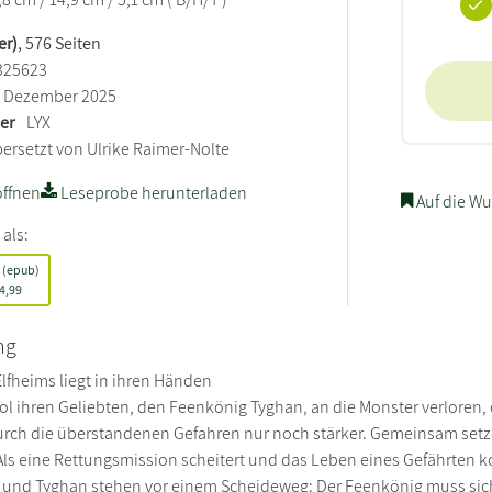
er)
, 576 Seiten
325623
Dezember 2025
ler
LYX
ersetzt von Ulrike Raimer-Nolte
ffnen
Leseprobe herunterladen
Auf die Wu
 als:
 (epub)
4,99
ng
Elfheims liegt in ihren Händen
tol ihren Geliebten, den Feenkönig Tyghan, an die Monster verloren, 
rch die überstandenen Gefahren nur noch stärker. Gemeinsam setzen
s eine Rettungsmission scheitert und das Leben eines Gefährten koste
ie und Tyghan stehen vor einem Scheideweg: Der Feenkönig muss sich e