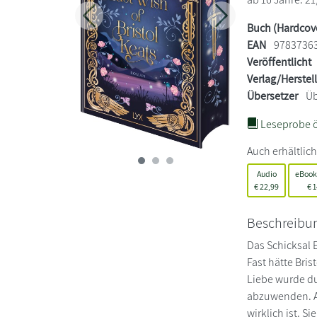
Zurück
Weiter
Buch (Hardcov
EAN
9783736
Veröffentlicht
Verlag/Herstel
Übersetzer
Üb
Leseprobe ö
Auch erhältlich
Audio
eBook
€
22,99
€
1
Beschreibu
Das Schicksal 
Fast hätte Bris
Liebe wurde du
abzuwenden. Al
wirklich ist. S