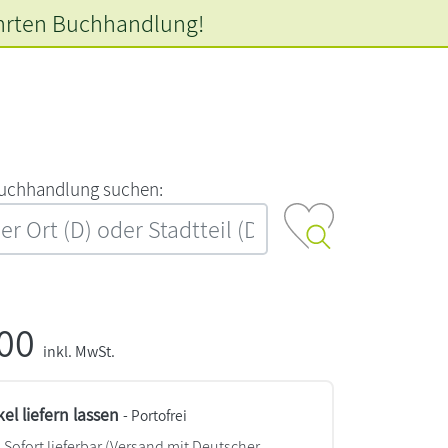
hrten
Buchhandlung!
‍u‍c‍h‍h‍a‍n‍d‍l‍u‍n‍g‍ ‍s‍u‍c‍h‍e‍n‍:‍
,00
inkl. MwSt.
kel liefern lassen
- Portofrei
Sofort lieferbar
(Versand mit Deutscher