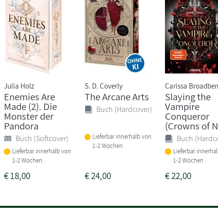
Julia Holz
S. D. Coverly
Carissa Broadben
Enemies Are
The Arcane Arts
Slaying the
Made (2). Die
Vampire
Buch (Hardcover)
Monster der
Conqueror
Pandora
(Crowns of Ny
Lieferbar innerhalb von
Buch (Softcover)
Buch (Hardc
1-2 Wochen
Lieferbar innerhalb von
Lieferbar innerha
1-2 Wochen
1-2 Wochen
€
18,00
€
24,00
€
22,00