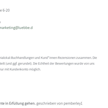
e 6-20
n
nmarketing@luebbe.d
enialokal-Buchhandlungen und Kund*innen-Rezensionen zusammen. Die
ilt (und ggf. gerundet). Die Echtheit der Bewertungen wurde von uns
 nur mit Kundenkonto möglich.
nnte in Erfüllung gehen.
geschrieben von pemberley1