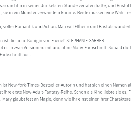
war und ihn in seiner dunkelsten Stunde verraten hatte, und Bristol 
, sie in ein Monster verwandeln könnte. Beide müssen eine Wahl treff
, voller Romantik und Action. Man will Elfheim und Bristols wunderb
l
on ist die neue Königin von Faerie!' STEPHANIE GARBER
t es in zwei Versionen: mit und ohne Motiv-Farbschnitt. Sobald die F
arbschnitt aus.
n ist New-York-Times-Bestseller-Autorin und hat sich einen Namen als
ist ihre erste New-Adult-Fantasy-Reihe. Schon als Kind liebte sie es,
ary glaubt fest an Magie, denn wie ihr einst einer ihrer Charaktere 