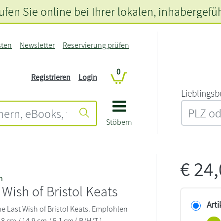
fen Sie online bei Ihrer lokalen
, inhabergefü
sten
Newsletter
Reservierung prüfen
0
Registrieren
Login
L‍i‍e‍b‍l‍i‍n‍g‍s‍b
Stöbern
€
24
n
 Wish of Bristol Keats
Arti
The Last Wish of Bristol Keats. Empfohlen
,8 cm / 14,9 cm / 5,1 cm ( B/H/T )