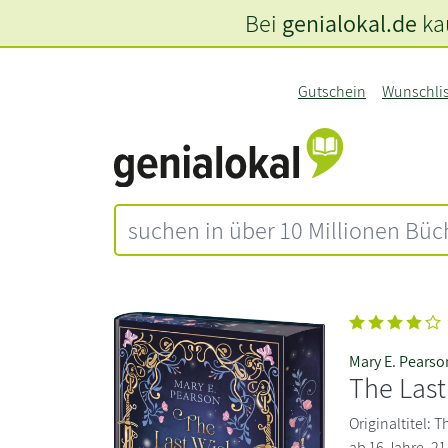
Bei
genialokal.de
kau
Gutschein
Wunschli
Mary E. Pearso
The Last
Originaltitel: 
ab 16 Jahre. 21