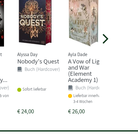
t
Alyssa Day
Ayla Dade
Nina Schi
Nobody's Quest
A Vow of Light
When 
and War
Darken
Buch (Hardcover)
(Element
Buch 
...
Academy 1)
over)
Buch (Hardcover)
Sofort lieferbar
Sofort li
lb von
Lieferbar innerhalb von
3-4 Wochen
€
24,00
€
26,00
€
24,00