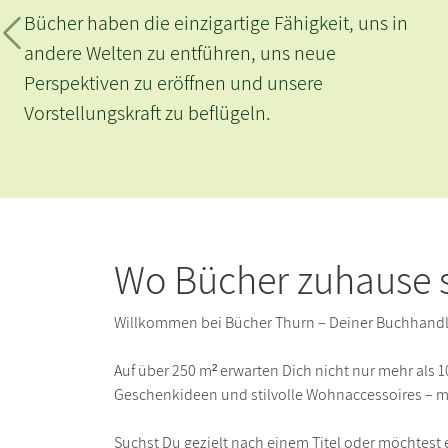
her haben die einzigartige Fähigkeit, uns in
Zurück
ere Welten zu entführen, uns neue
spektiven zu eröffnen und unsere
stellungskraft zu beflügeln.
Wo Bücher zuhause s
Willkommen bei Bücher Thurn – Deiner Buchhand
Auf über 250 m² erwarten Dich nicht nur mehr als
Geschenkideen und stilvolle Wohnaccessoires – mi
Suchst Du gezielt nach einem Titel oder möchtes