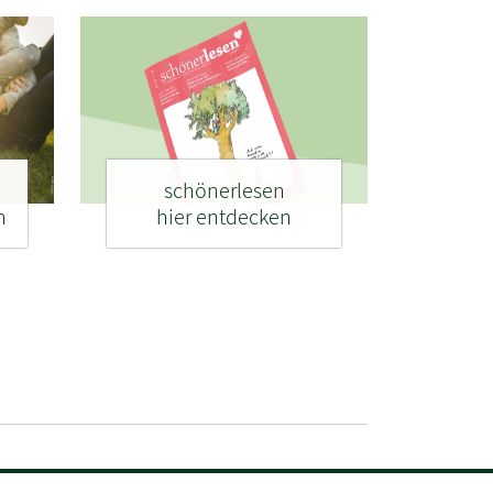
schönerlesen
n
hier entdecken