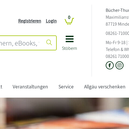
Bücher-Thu
Maximilianst
0
Registrieren
Login
87719 Mind
08261-7100
Mo-Fr 9-18 |
Stöbern
Telefon & W
08261 71000
t
Veranstaltungen
Service
Allgäu verschenken