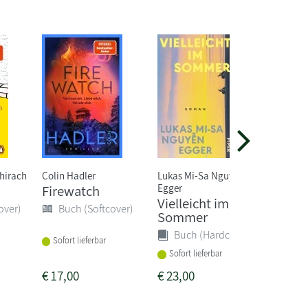
hirach
Colin Hadler
Lukas Mi-Sa Nguyen
Eliane R
Egger
Firewatch
Einfac
Vielleicht im
Hurra
over)
Buch (Softcover)
Sommer
letzte
Buch (Hardcover)
Buc
Sofort lieferbar
Sofort lieferbar
Sofort
€
17,00
€
23,00
€
14,0