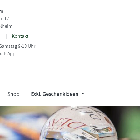
rn
r. 12
elheim
0
|
Kontakt
 Samstag 9-13 Uhr
hatsApp
Shop
Exkl. Geschenkideen
S