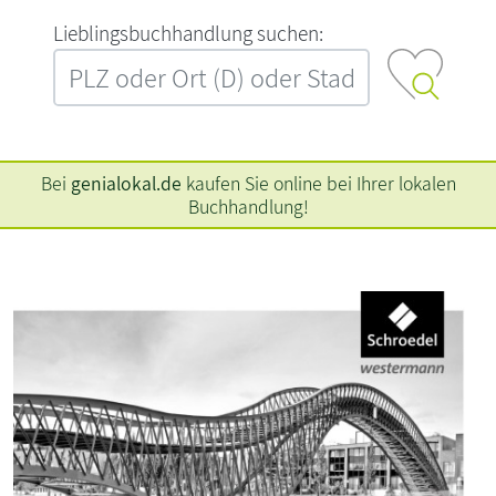
L‍i‍e‍b‍l‍i‍n‍g‍s‍b‍u‍c‍h‍h‍a‍n‍d‍l‍u‍n‍g‍ ‍s‍u‍c‍h‍e‍n‍:‍
Bei
genialokal.de
kaufen Sie online bei Ihrer lokalen
Buchhandlung!