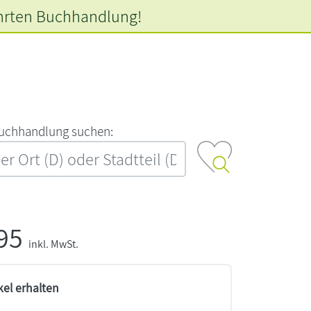
hrten
Buchhandlung!
‍u‍c‍h‍h‍a‍n‍d‍l‍u‍n‍g‍ ‍s‍u‍c‍h‍e‍n‍:‍
,95
inkl. MwSt.
kel erhalten