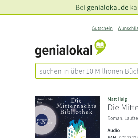
Bei
genialokal.de
kau
Gutschein
Wunschli
Matt Haig
Die Mitt
Roman. Laufzei
Audio
EAN
9783732