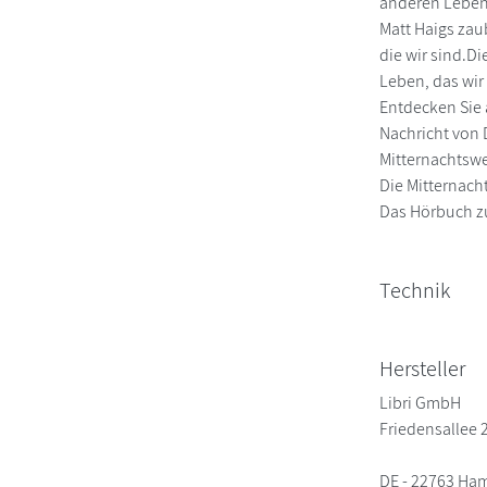
anderen Leben 
Matt Haigs zau
die wir sind.D
Leben, das wir
Entdecken Sie 
Nachricht von 
Mitternachtswe
Die Mitternach
Das Hörbuch zu
Technik
Hersteller
Libri GmbH
Friedensallee 
DE - 22763 Ha