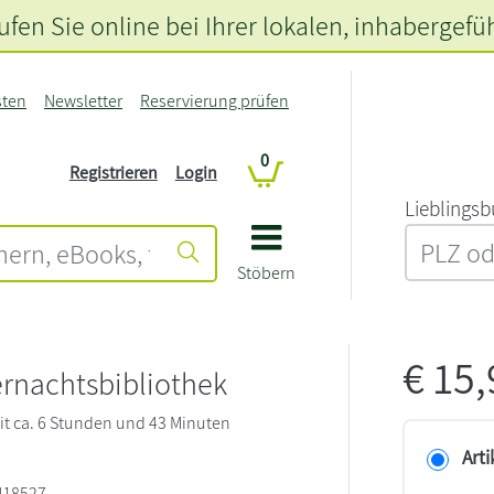
fen Sie online bei Ihrer lokalen
, inhabergefü
sten
Newsletter
Reservierung prüfen
0
Registrieren
Login
L‍i‍e‍b‍l‍i‍n‍g‍s‍b
Stöbern
€
15
ernachtsbibliothek
t ca. 6 Stunden und 43 Minuten
Arti
418527