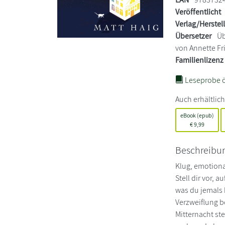
Veröffentlicht
Verlag/Herstel
Übersetzer
Üb
von Annette Fr
Familienlizenz
Leseprobe ö
Auch erhältlich
eBook (epub)
€
9,99
Beschreibu
Klug, emotiona
Stell dir vor, 
was du jemals 
Verzweiflung b
Mitternacht st