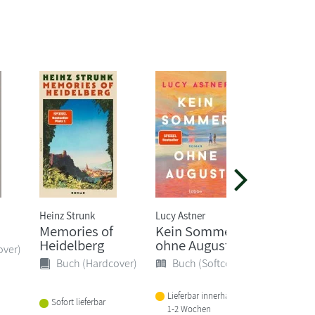
Heinz Strunk
Lucy Astner
S. T. Abby
Memories of
Kein Sommer
Secret 
Heidelberg
ohne August
mich f
over)
Buch (Hardcover)
Buch (Softcover)
Buch 
Lieferbar innerhalb von
Sofort lieferbar
Sofort li
1-2 Wochen