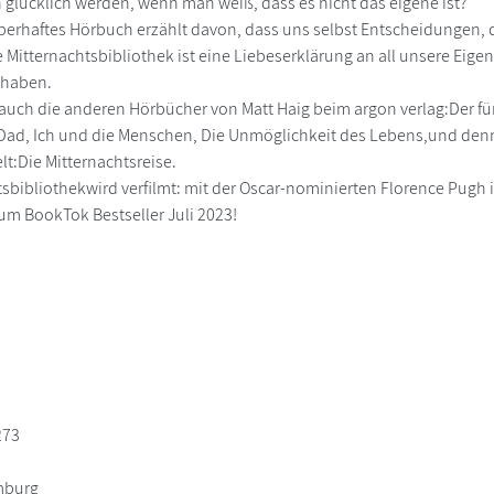
glücklich werden, wenn man weiß, dass es nicht das eigene ist?
berhaftes Hörbuch erzählt davon, dass uns selbst Entscheidungen,
ie Mitternachtsbibliothek ist eine Liebeserklärung an all unsere Eig
 haben.
auch die anderen Hörbücher von Matt Haig beim argon verlag:Der fürs
Dad, Ich und die Menschen, Die Unmöglichkeit des Lebens,und denn
lt:Die Mitternachtsreise.
tsbibliothekwird verfilmt: mit der Oscar-nominierten Florence Pugh i
m BookTok Bestseller Juli 2023!
273
mburg