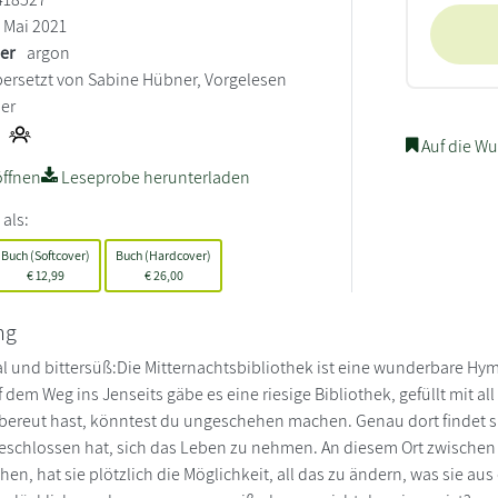
Mai 2021
ler
argon
ersetzt von Sabine Hübner, Vorgelesen
ier
Auf die Wu
ffnen
Leseprobe herunterladen
 als:
Buch (Softcover)
Buch (Hardcover)
€
12,99
€
26,00
ng
l und bittersüß:Die Mitternachtsbibliothek ist eine wunderbare Hy
auf dem Weg ins Jenseits gäbe es eine riesige Bibliothek, gefüllt mit a
bereut hast, könntest du ungeschehen machen. Genau dort findet s
eschlossen hat, sich das Leben zu nehmen. An diesem Ort zwischen
ehen, hat sie plötzlich die Möglichkeit, all das zu ändern, was sie 