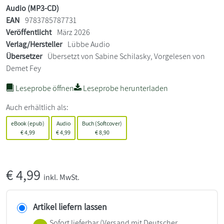
Audio (MP3-CD)
EAN
9783785787731
Veröffentlicht
März 2026
Verlag/Hersteller
Lübbe Audio
Übersetzer
Übersetzt von Sabine Schilasky, Vorgelesen von
Demet Fey
Leseprobe öffnen
Leseprobe herunterladen
Auch erhältlich als:
eBook (epub)
Audio
Buch (Softcover)
€
4,99
€
4,99
€
8,90
€
4,99
inkl. MwSt.
Artikel liefern lassen
Sofort lieferbar
(Versand mit Deutscher