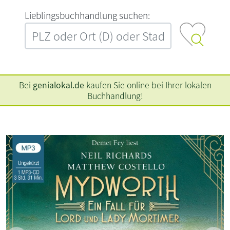
L‍i‍e‍b‍l‍i‍n‍g‍s‍b‍u‍c‍h‍h‍a‍n‍d‍l‍u‍n‍g‍ ‍s‍u‍c‍h‍e‍n‍:‍
Bei
genialokal.de
kaufen Sie online bei Ihrer lokalen
Buchhandlung!