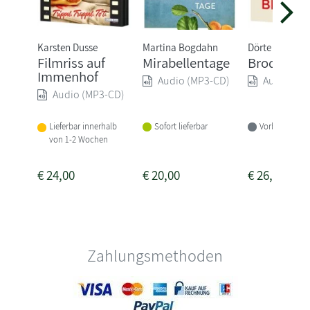
Karsten Dusse
Martina Bogdahn
Dörte Hansen
Filmriss auf
Mirabellentage
Broder
Immenhof
Audio (MP3-CD)
Audio (MP
Audio (MP3-CD)
Sofort lieferbar
Vorbestellbar
Lieferbar innerhalb
von 1-2 Wochen
€
24,00
€
20,00
€
26,00
Zahlungsmethoden