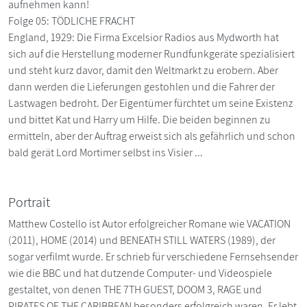
aufnehmen kann!
Folge 05: TÖDLICHE FRACHT
England, 1929: Die Firma Excelsior Radios aus Mydworth hat
sich auf die Herstellung moderner Rundfunkgeräte spezialisiert
und steht kurz davor, damit den Weltmarkt zu erobern. Aber
dann werden die Lieferungen gestohlen und die Fahrer der
Lastwagen bedroht. Der Eigentümer fürchtet um seine Existenz
und bittet Kat und Harry um Hilfe. Die beiden beginnen zu
ermitteln, aber der Auftrag erweist sich als gefährlich und schon
bald gerät Lord Mortimer selbst ins Visier ...
Portrait
Matthew Costello ist Autor erfolgreicher Romane wie VACATION
(2011), HOME (2014) und BENEATH STILL WATERS (1989), der
sogar verfilmt wurde. Er schrieb für verschiedene Fernsehsender
wie die BBC und hat dutzende Computer- und Videospiele
gestaltet, von denen THE 7TH GUEST, DOOM 3, RAGE und
PIRATES OF THE CARIBBEAN besonders erfolgreich waren. Er lebt