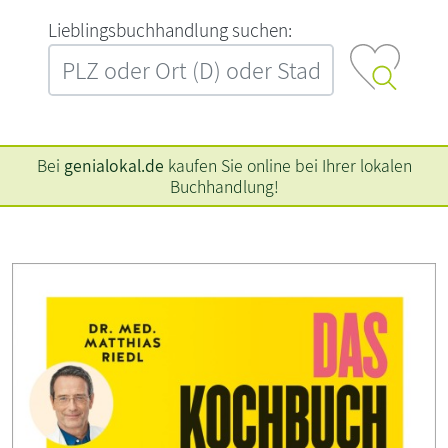
L‍i‍e‍b‍l‍i‍n‍g‍s‍b‍u‍c‍h‍h‍a‍n‍d‍l‍u‍n‍g‍ ‍s‍u‍c‍h‍e‍n‍:‍
Bei
genialokal.de
kaufen Sie online bei Ihrer lokalen
Buchhandlung!