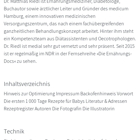
Dr. Matthias Riedl ist Ernährungsmediziner, Diabetologe,
Buchautor sowie ärztlicher Leiter und Gründer des medicum
Hamburg, einem innovativen medizinischen
Versorgungszentrum, das nach einem fachübergreifenden
ganzheitlichen Behandlungskonzept arbeitet. Hinter ihm steht
ein Kompetenzteam aus Diätassistenten und Oecotrophologen.
Dr. Riedl ist medial sehr gut vernetzt und sehr präsent. Seit 2015
ist er regelmäßig im NDR in der Fernsehreihe »Die Ernährungs-
Docs« zu sehen.
Inhaltsverzeichnis
Hinweis zur Optimierung Impressum Backofenhinweis Vorwort
Die ersten 1 000 Tage Rezepte für Babys Literatur & Adressen
Rezeptregister Autoren Die Fotografin Die Illustratorin
Technik