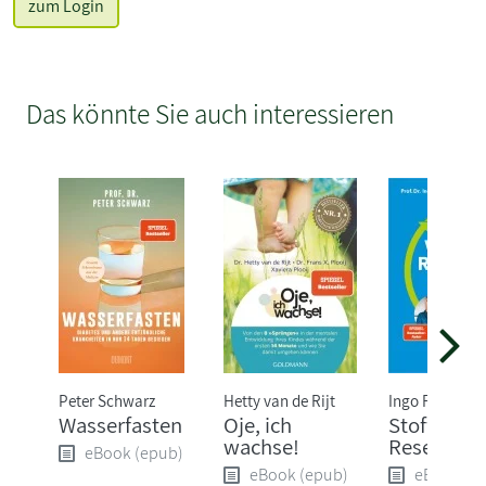
zum Login
Das könnte Sie auch interessieren
Peter Schwarz
Hetty van de Rijt
Ingo Froböse
Wasserfasten
Oje, ich
Stoffwechs
wachse!
Reset
eBook (epub)
eBook (epub)
eBook (e