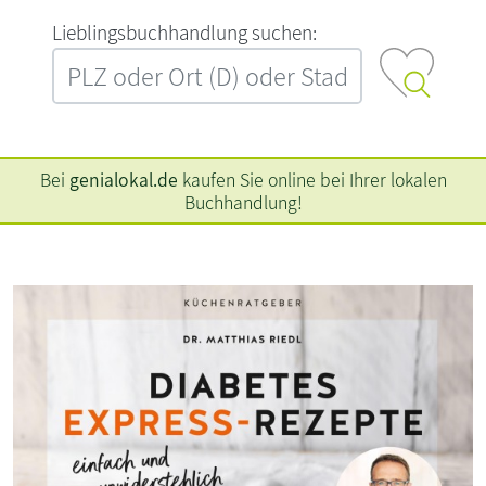
L‍i‍e‍b‍l‍i‍n‍g‍s‍b‍u‍c‍h‍h‍a‍n‍d‍l‍u‍n‍g‍ ‍s‍u‍c‍h‍e‍n‍:‍
Bei
genialokal.de
kaufen Sie online bei Ihrer lokalen
Buchhandlung!