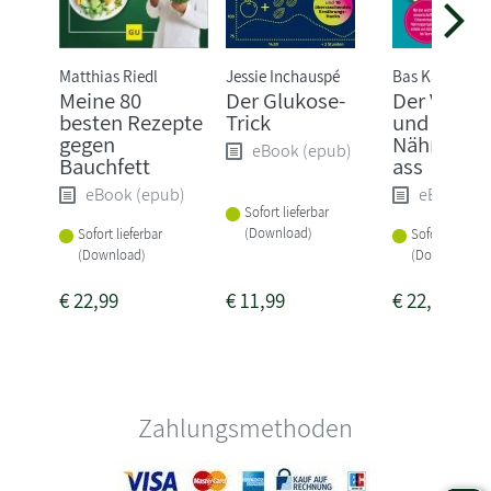
Matthias Riedl
Jessie Inchauspé
Bas Kast
Meine 80
Der Glukose-
Der Vitami
besten Rezepte
Trick
und
gegen
Nährstoff
eBook (epub)
Bauchfett
ass
eBook (epub)
eBook (e
Sofort lieferbar
(Download)
Sofort lieferbar
Sofort lieferba
(Download)
(Download)
€
22,99
€
11,99
€
22,99
Zahlungsmethoden