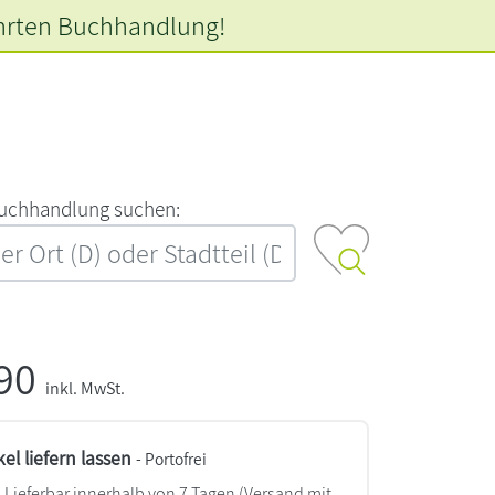
hrten
Buchhandlung!
‍u‍c‍h‍h‍a‍n‍d‍l‍u‍n‍g‍ ‍s‍u‍c‍h‍e‍n‍:‍
,90
inkl. MwSt.
kel liefern lassen
- Portofrei
Lieferbar innerhalb von 7 Tagen
(Versand mit