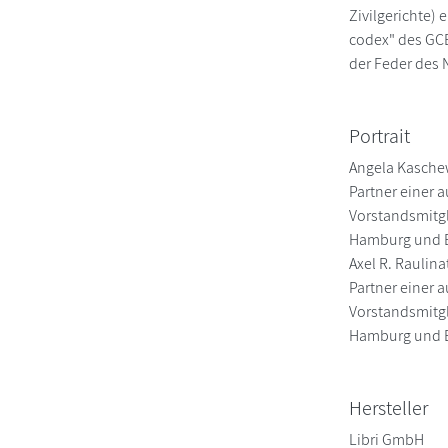
Zivilgerichte) 
codex" des GCE
der Feder des
Portrait
Angela Kaschew
Partner einer 
Vorstandsmitgl
Hamburg und B
Axel R. Raulina
Partner einer 
Vorstandsmitgl
Hamburg und B
Hersteller
Libri GmbH