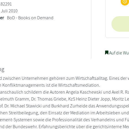
182291
Juli 2010
ler
BoD - Books on Demand
Auf die Wu
ng
nd zwischen Unternehmen gehören zum Wirtschaftsalltag. Eines der w
n Konfliktmanagements ist die Wirtschaftsmediation.
anschaulich schildern die Autoren Angela Kaschewski und Axel R. Rau
elmuth Gramm, Dr. Thomas Griebe, KzS Heinz Dieter Jopp, Moritz Lem
rof. Dr. Michael Stawicki und Burkhard Zurheide das Anwendungsspe
chen Streitbeilegung, den Einsatz der Mediation im Arbeitsleben un
ement-Systemen sowie die Professionalität des Verhandelns und Fü
nd der Bundeswehr. Erfahrungsberichte über die gerichtsinterne Med