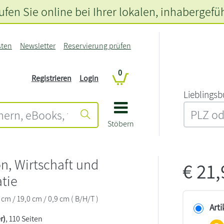
fen Sie online bei Ihrer lokalen
, inhabergefü
sten
Newsletter
Reservierung prüfen
0
Registrieren
Login
L‍i‍e‍b‍l‍i‍n‍g‍s‍b
Stöbern
n, Wirtschaft und
€
21
tie
 cm / 19,0 cm / 0,9 cm ( B/H/T )
Arti
r)
, 110 Seiten