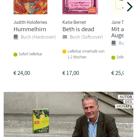
Judith Holofernes
Katie Bernet
Jane Tara
Hummelhirn
Beth is dead
Mit ander
Augen
Buch (Hardcover)
Buch (Softcover)
Buch (Ha
Lieferbar innerhalb von
Sofort lieferbar
1-2 Wochen
Sofort liefer
€
24,00
€
17,00
€
25,00