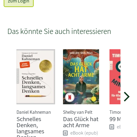
zum Login
Das könnte Sie auch interessieren
Daniel Kahneman
Shelby van Pelt
Timon Krause
Schnelles
Das Glück hat
99 Mind H
Denken,
acht Arme
eBook (e
langsames
eBook (epub)