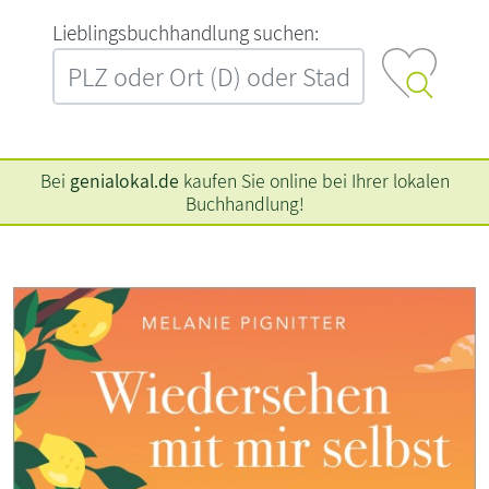
L‍i‍e‍b‍l‍i‍n‍g‍s‍b‍u‍c‍h‍h‍a‍n‍d‍l‍u‍n‍g‍ ‍s‍u‍c‍h‍e‍n‍:‍
Bei
genialokal.de
kaufen Sie online bei Ihrer lokalen
Buchhandlung!