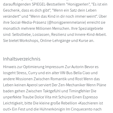
darauffolgenden SPIEGEL-Bestsellern "Honigperlen", "Es ist ein
Geschenk, dass es dich gibt", "Wenn ein Satz dein Leben
verändert" und "Wenn das Kind in dir noch immer weint". Über
ihre Social-Media-Präsenz (@honigperenmelanie) erreicht sie
monatlich mehrere Millionen Menschen. Ihre Spezialgebiete
sind: Selbstliebe, Loslassen, Resilienz und Innere-Kind-Arbeit.
Sie bietet Workshops, Online-Lehrgänge und Kurse an.
Inhaltsverzeichnis
Hinweis zur Optimierung Impressum Zur Autorin Bevor es
losgeht Stress, Curry und ein alter VW-Bus Bella Ciao und
andere Missionen Zwischen Romantik und Rost Wenn das
Leben keinen Aperol serviert Der Zen-Mechaniker Wenn Pläne
baden gehen Zwischen Taktgefühl und Timingfehler Die
unperfekte Traube Dolce Vita mit Schürze Einen Espresso
Leichtigkeit, bitte Die kleine große Rebellion »Kaschieren ist
out!« Ein Fest und die Hühnerkönigin Im Cinquecento nach