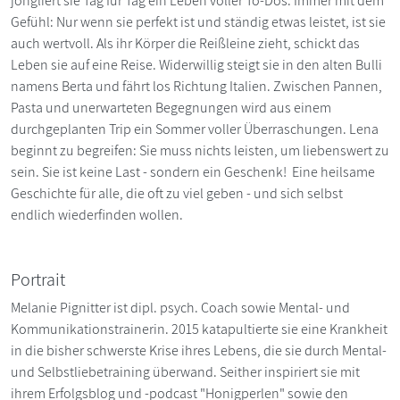
jongliert sie Tag für Tag ein Leben voller To-Dos. Immer mit dem
Gefühl: Nur wenn sie perfekt ist und ständig etwas leistet, ist sie
auch wertvoll. Als ihr Körper die Reißleine zieht, schickt das
Leben sie auf eine Reise. Widerwillig steigt sie in den alten Bulli
namens Berta und fährt los Richtung Italien. Zwischen Pannen,
Pasta und unerwarteten Begegnungen wird aus einem
durchgeplanten Trip ein Sommer voller Überraschungen. Lena
beginnt zu begreifen: Sie muss nichts leisten, um liebenswert zu
sein. Sie ist keine Last - sondern ein Geschenk! Eine heilsame
Geschichte für alle, die oft zu viel geben - und sich selbst
endlich wiederfinden wollen.
Portrait
Melanie Pignitter ist dipl. psych. Coach sowie Mental- und
Kommunikationstrainerin. 2015 katapultierte sie eine Krankheit
in die bisher schwerste Krise ihres Lebens, die sie durch Mental-
und Selbstliebetraining überwand. Seither inspiriert sie mit
ihrem Erfolgsblog und -podcast "Honigperlen" sowie den