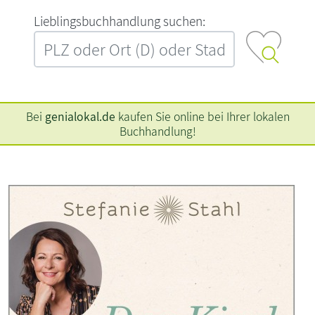
L‍i‍e‍b‍l‍i‍n‍g‍s‍b‍u‍c‍h‍h‍a‍n‍d‍l‍u‍n‍g‍ ‍s‍u‍c‍h‍e‍n‍:‍
Bei
genialokal.de
kaufen Sie online bei Ihrer lokalen
Buchhandlung!