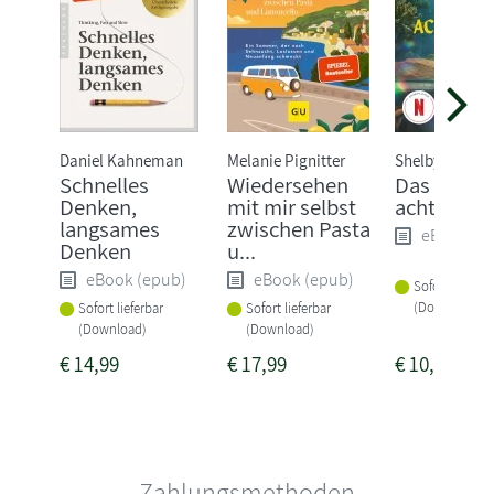
Daniel Kahneman
Melanie Pignitter
Shelby van Pel
Schnelles
Wiedersehen
Das Glück 
Denken,
mit mir selbst
acht Arme
langsames
zwischen Pasta
eBook (e
Denken
u...
eBook (epub)
eBook (epub)
Sofort lieferba
(Download)
Sofort lieferbar
Sofort lieferbar
(Download)
(Download)
€
14,99
€
17,99
€
10,99
Zahlungsmethoden