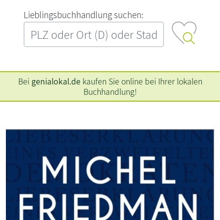
L‍i‍e‍b‍l‍i‍n‍g‍s‍b‍u‍c‍h‍h‍a‍n‍d‍l‍u‍n‍g‍ ‍s‍u‍c‍h‍e‍n‍:‍
Bei
genialokal.de
kaufen Sie online bei Ihrer lokalen
Buchhandlung!