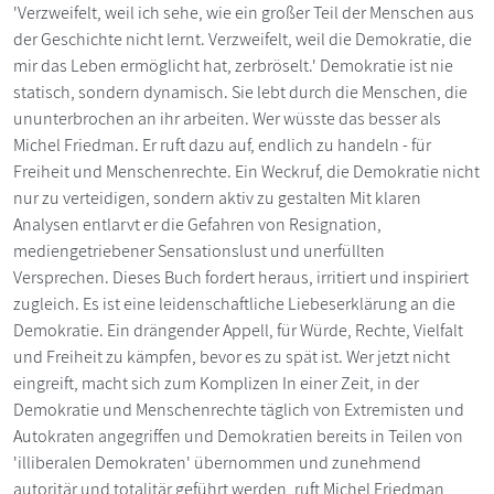
'Verzweifelt, weil ich sehe, wie ein großer Teil der Menschen aus
der Geschichte nicht lernt. Verzweifelt, weil die Demokratie, die
mir das Leben ermöglicht hat, zerbröselt.' Demokratie ist nie
statisch, sondern dynamisch. Sie lebt durch die Menschen, die
ununterbrochen an ihr arbeiten. Wer wüsste das besser als
Michel Friedman. Er ruft dazu auf, endlich zu handeln - für
Freiheit und Menschenrechte. Ein Weckruf, die Demokratie nicht
nur zu verteidigen, sondern aktiv zu gestalten Mit klaren
Analysen entlarvt er die Gefahren von Resignation,
mediengetriebener Sensationslust und unerfüllten
Versprechen. Dieses Buch fordert heraus, irritiert und inspiriert
zugleich. Es ist eine leidenschaftliche Liebeserklärung an die
Demokratie. Ein drängender Appell, für Würde, Rechte, Vielfalt
und Freiheit zu kämpfen, bevor es zu spät ist. Wer jetzt nicht
eingreift, macht sich zum Komplizen In einer Zeit, in der
Demokratie und Menschenrechte täglich von Extremisten und
Autokraten angegriffen und Demokratien bereits in Teilen von
'illiberalen Demokraten' übernommen und zunehmend
autoritär und totalitär geführt werden, ruft Michel Friedman