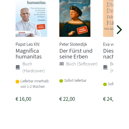
Papst Leo XIV.
Peter Sloterdijk
Eva von Redec
Magnifica
Der Fürst und
Dieser Dr
humanitas
seine Erben
nach Härt
Buch
Buch (Softcover)
Buch
(Hardcover)
(Hardcove
Sofort lieferbar
Lieferbar innerhalb
Sofort lieferba
von 1-2 Wochen
€
16,00
€
22,00
€
24,00