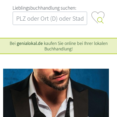
L‍i‍e‍b‍l‍i‍n‍g‍s‍b‍u‍c‍h‍h‍a‍n‍d‍l‍u‍n‍g‍ ‍s‍u‍c‍h‍e‍n‍:‍
Bei
genialokal.de
kaufen Sie online bei Ihrer lokalen
Buchhandlung!