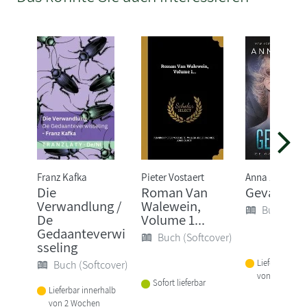
Franz Kafka
Pieter Vostaert
Anna Zaires
Die
Roman Van
Gevangen
Verwandlung /
Walewein,
Buch (Sof
De
Volume 1...
Gedaanteverwi
Buch (Softcover)
sseling
Lieferbar inne
Buch (Softcover)
von 2 Woche
Sofort lieferbar
Lieferbar innerhalb
von 2 Wochen