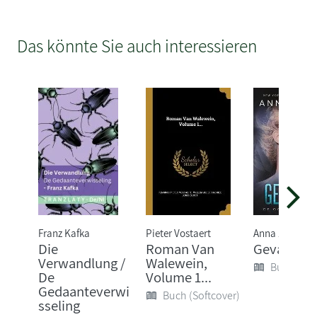
Das könnte Sie auch interessieren
Franz Kafka
Pieter Vostaert
Anna Zaires
Die
Roman Van
Gevangen
Verwandlung /
Walewein,
Buch (Sof
De
Volume 1...
Gedaanteverwi
Buch (Softcover)
sseling