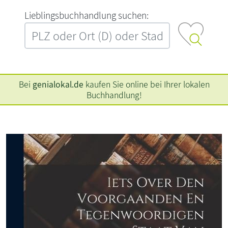
L‍i‍e‍b‍l‍i‍n‍g‍s‍b‍u‍c‍h‍h‍a‍n‍d‍l‍u‍n‍g‍ ‍s‍u‍c‍h‍e‍n‍:‍
Bei
genialokal.de
kaufen Sie online bei Ihrer lokalen
Buchhandlung!