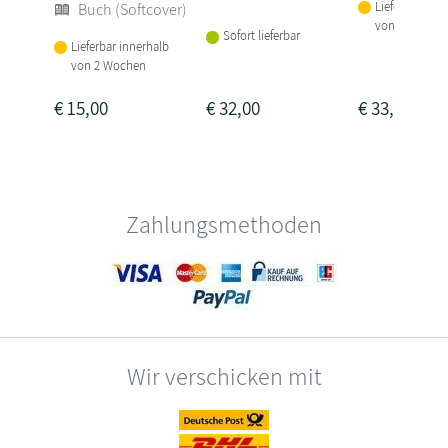
Lieferbar inne
Buch (Softcover)
von 2 Woche
Sofort lieferbar
Lieferbar innerhalb
von 2 Wochen
€
15,00
€
32,00
€
33,50
Zahlungsmethoden
Wir verschicken mit