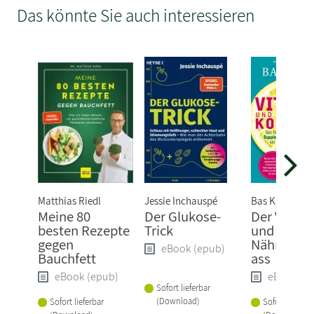
Das könnte Sie auch interessieren
Matthias Riedl
Jessie Inchauspé
Bas Kast
Meine 80
Der Glukose-
Der Vitami
besten Rezepte
Trick
und
gegen
Nährstoff
eBook (epub)
Bauchfett
ass
eBook (epub)
eBook (e
Sofort lieferbar
(Download)
Sofort lieferbar
Sofort lieferba