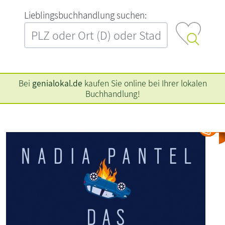
L‍i‍e‍b‍l‍i‍n‍g‍s‍b‍u‍c‍h‍h‍a‍n‍d‍l‍u‍n‍g‍ ‍s‍u‍c‍h‍e‍n‍:‍
Bei
genialokal.de
kaufen Sie online bei Ihrer lokalen
Buchhandlung!