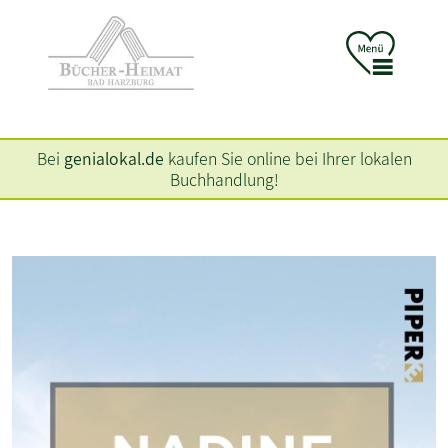
Bei
genialokal.de
kaufen Sie online bei Ihrer lokalen
Buchhandlung!