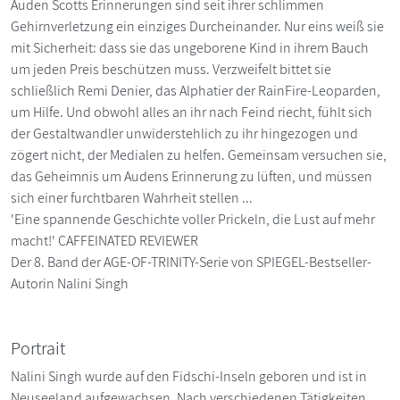
Auden Scotts Erinnerungen sind seit ihrer schlimmen
Gehirnverletzung ein einziges Durcheinander. Nur eins weiß sie
mit Sicherheit: dass sie das ungeborene Kind in ihrem Bauch
um jeden Preis beschützen muss. Verzweifelt bittet sie
schließlich Remi Denier, das Alphatier der RainFire-Leoparden,
um Hilfe. Und obwohl alles an ihr nach Feind riecht, fühlt sich
der Gestaltwandler unwiderstehlich zu ihr hingezogen und
zögert nicht, der Medialen zu helfen. Gemeinsam versuchen sie,
das Geheimnis um Audens Erinnerung zu lüften, und müssen
sich einer furchtbaren Wahrheit stellen ...
'Eine spannende Geschichte voller Prickeln, die Lust auf mehr
macht!' CAFFEINATED REVIEWER
Der 8. Band der AGE-OF-TRINITY-Serie von SPIEGEL-Bestseller-
Autorin Nalini Singh
Portrait
Nalini Singh wurde auf den Fidschi-Inseln geboren und ist in
Neuseeland aufgewachsen. Nach verschiedenen Tätigkeiten,