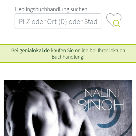
L‍i‍e‍b‍l‍i‍n‍g‍s‍b‍u‍c‍h‍h‍a‍n‍d‍l‍u‍n‍g‍ ‍s‍u‍c‍h‍e‍n‍:‍
Bei
genialokal.de
kaufen Sie online bei Ihrer lokalen
Buchhandlung!