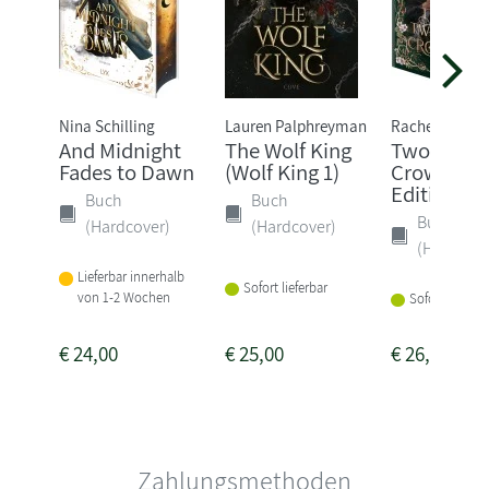
Nina Schilling
Lauren Palphreyman
Rachel Gillig
And Midnight
The Wolf King
Two Twist
Fades to Dawn
(Wolf King 1)
Crowns: Sp
Edition
Buch
Buch
Buch
(Hardcover)
(Hardcover)
(Hardcove
Lieferbar innerhalb
Sofort lieferbar
von 1-2 Wochen
Sofort lieferba
€
24,00
€
25,00
€
26,00
Zahlungsmethoden