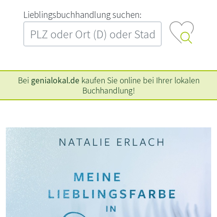
L‍i‍e‍b‍l‍i‍n‍g‍s‍b‍u‍c‍h‍h‍a‍n‍d‍l‍u‍n‍g‍ ‍s‍u‍c‍h‍e‍n‍:‍
Bei
genialokal.de
kaufen Sie online bei Ihrer lokalen
Buchhandlung!