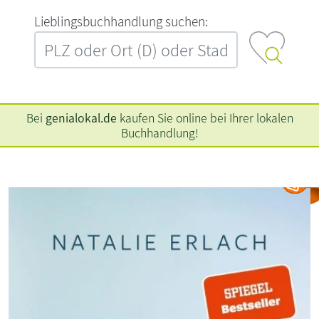
L‍i‍e‍b‍l‍i‍n‍g‍s‍b‍u‍c‍h‍h‍a‍n‍d‍l‍u‍n‍g‍ ‍s‍u‍c‍h‍e‍n‍:‍
Bei
genialokal.de
kaufen Sie online bei Ihrer lokalen
Buchhandlung!