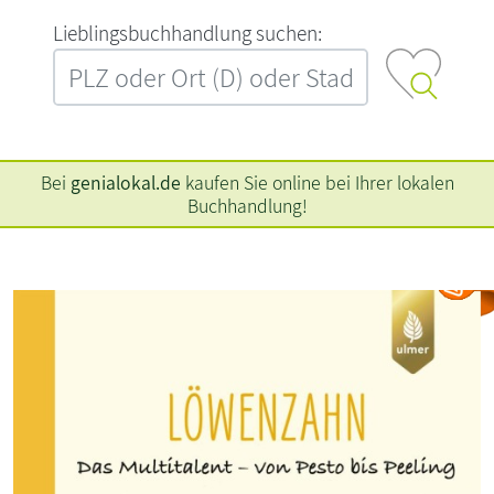
L‍i‍e‍b‍l‍i‍n‍g‍s‍b‍u‍c‍h‍h‍a‍n‍d‍l‍u‍n‍g‍ ‍s‍u‍c‍h‍e‍n‍:‍
Bei
genialokal.de
kaufen Sie online bei Ihrer lokalen
Buchhandlung!