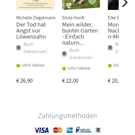
Michelle Ziegelmann
Silvia Hardt
Elke Schwarze
Der Tod hat
Mein wilder,
Mord im
Angst vor
bunter Garten
Nacktschn
Löwenzahn
- Einfach
n-Milieu
naturn...
Buch
Buch
Buch
(Hardcover)
(Hardcove
(Hardcover)
Sofort lieferbar
Sofort lieferba
Sofort lieferbar
€
26,90
€
22,00
€
20,00
Zahlungsmethoden