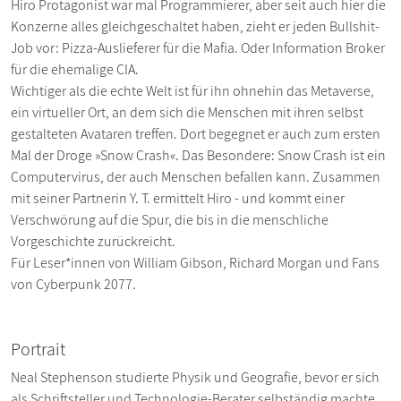
Hiro Protagonist war mal Programmierer, aber seit auch hier die
Konzerne alles gleichgeschaltet haben, zieht er jeden Bullshit-
Job vor: Pizza-Auslieferer für die Mafia. Oder Information Broker
für die ehemalige CIA.
Wichtiger als die echte Welt ist für ihn ohnehin das Metaverse,
ein virtueller Ort, an dem sich die Menschen mit ihren selbst
gestalteten Avataren treffen. Dort begegnet er auch zum ersten
Mal der Droge »Snow Crash«. Das Besondere: Snow Crash ist ein
Computervirus, der auch Menschen befallen kann. Zusammen
mit seiner Partnerin Y. T. ermittelt Hiro - und kommt einer
Verschwörung auf die Spur, die bis in die menschliche
Vorgeschichte zurückreicht.
Für Leser*innen von William Gibson, Richard Morgan und Fans
von Cyberpunk 2077.
Portrait
Neal Stephenson studierte Physik und Geografie, bevor er sich
als Schriftsteller und Technologie-Berater selbständig machte.