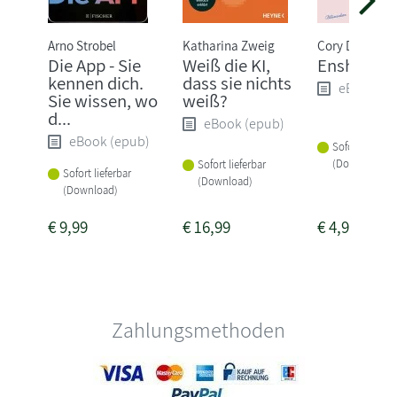
Arno Strobel
Katharina Zweig
Cory Doctoro
Die App - Sie
Weiß die KI,
Enshittific
kennen dich.
dass sie nichts
eBook (e
Sie wissen, wo
weiß?
d...
eBook (epub)
eBook (epub)
Sofort lieferba
(Download)
Sofort lieferbar
Sofort lieferbar
(Download)
(Download)
€
9,99
€
16,99
€
4,99
Zahlungsmethoden