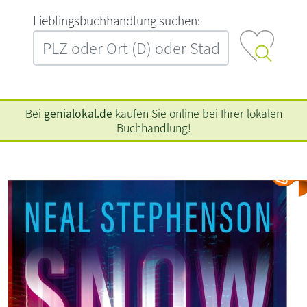
L‍i‍e‍b‍l‍i‍n‍g‍s‍b‍u‍c‍h‍h‍a‍n‍d‍l‍u‍n‍g‍ ‍s‍u‍c‍h‍e‍n‍:‍
Bei
genialokal.de
kaufen Sie online bei Ihrer lokalen
Buchhandlung!