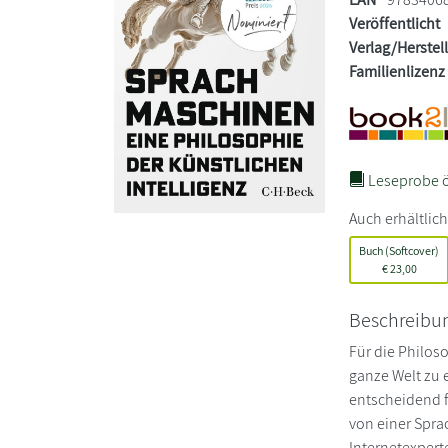
Veröffentlicht
Verlag/Herstel
Familienlizenz
Leseprobe ö
Auch erhältlich
Buch (Softcover)
€
23,00
Beschreibu
Für die Philos
ganze Welt zu 
entscheidend f
von einer Spr
Internetexpert