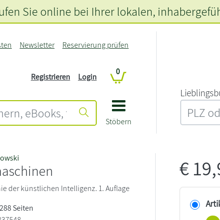
fen Sie online bei Ihrer lokalen
, inhabergefü
sten
Newsletter
Reservierung prüfen
0
Registrieren
Login
L‍i‍e‍b‍l‍i‍n‍g‍s‍b
Stöbern
nowski
€
19
aschinen
e der künstlichen Intelligenz. 1. Auflage
Arti
 288 Seiten
837548