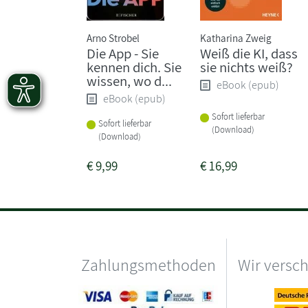
Arno Strobel
Katharina Zweig
Die App - Sie
Weiß die KI, dass
kennen dich. Sie
sie nichts weiß?
wissen, wo d...
eBook (epub)
eBook (epub)
Sofort lieferbar
Sofort lieferbar
(Download)
(Download)
€
9,99
€
16,99
Zahlungsmethoden
Wir versc