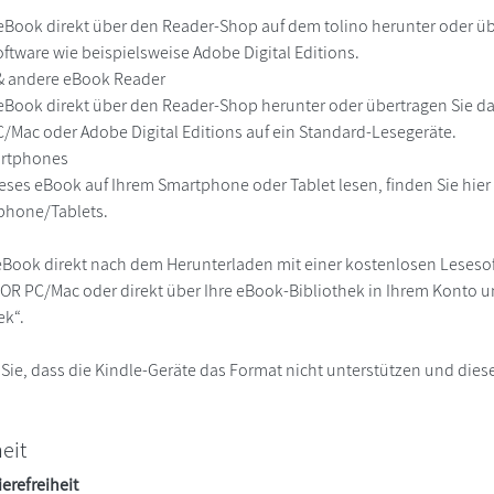
eBook direkt über den Reader-Shop auf dem tolino herunter oder übe
ftware wie beispielsweise Adobe Digital Editions.
 & andere eBook Reader
eBook direkt über den Reader-Shop herunter oder übertragen Sie d
Mac oder Adobe Digital Editions auf ein Standard-Lesegeräte.
martphones
eses eBook auf Ihrem Smartphone oder Tablet lesen, finden Sie hie
phone/Tablets.
eBook direkt nach dem Herunterladen mit einer kostenlosen Lesesoft
R PC/Mac oder direkt über Ihre eBook-Bibliothek in Ihrem Konto un
ek“.
 Sie, dass die Kindle-Geräte das Format nicht unterstützen und diese
heit
ierefreiheit