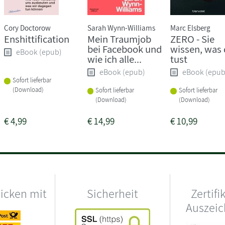
Cory Doctorow
Sarah Wynn-Williams
Marc Elsberg
Enshittification
Mein Traumjob
ZERO - Sie
bei Facebook und
wissen, was
eBook (epub)
wie ich alle...
tust
eBook (epub)
eBook (epub
Sofort lieferbar
(Download)
Sofort lieferbar
Sofort lieferbar
(Download)
(Download)
€
4,99
€
14,99
€
10,99
hicken mit
Sicherheit
Zertifi
Auszei