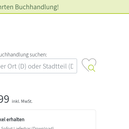
hrten
Buchhandlung!
‍u‍c‍h‍h‍a‍n‍d‍l‍u‍n‍g‍ ‍s‍u‍c‍h‍e‍n‍:‍
,99
inkl. MwSt.
kel erhalten
Sofort Lieferbar (Download)