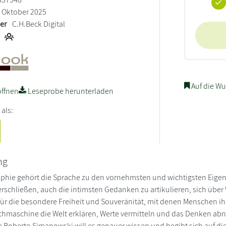
Oktober 2025
ler
C.H.Beck Digital
Auf die Wu
ffnen
Leseprobe herunterladen
 als:
ng
ophie gehört die Sprache zu den vornehmsten und wichtigsten Eigen
erschließen, auch die intimsten Gedanken zu artikulieren, sich über 
ür die besondere Freiheit und Souveränität, mit denen Menschen ih
achmaschine die Welt erklären, Werte vermitteln und das Denken 
e Roberto Simanowski will es genauer wissen und begibt sich auf