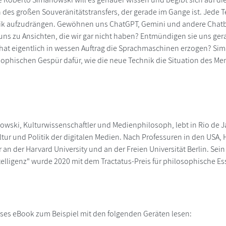
es großen Souveränitätstransfers, der gerade im Gange ist. Jede T
gik aufzudrängen. Gewöhnen uns ChatGPT, Gemini und andere Chatb
uns zu Ansichten, die wir gar nicht haben? Entmündigen sie uns gera
hat eigentlich in wessen Auftrag die Sprachmaschinen erzogen? Si
ophischen Gespür dafür, wie die neue Technik die Situation des Me
wski, Kulturwissenschaftler und Medienphilosoph, lebt in Rio de Ja
ltur und Politik der digitalen Medien. Nach Professuren in den USA, 
ar an der Harvard University und an der Freien Universität Berlin. S
telligenz" wurde 2020 mit dem Tractatus-Preis für philosophische Es
ses eBook zum Beispiel mit den folgenden Geräten lesen:
r