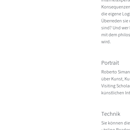
Konsequenzen d
die eigene Lo
Überreden sie 
sind? Und wer 
mit dem philos
wird.
Portrait
Roberto Simano
über Kunst, Ku
Visiting Schol
künstlichen In
Technik
Sie können die
• tolino Reade