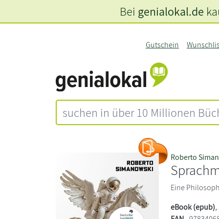
Bei
genialokal.de
kau
Gutschein
Wunschli
Roberto Sima
Sprachm
Eine Philosophi
eBook (epub)
,
EAN
9783406