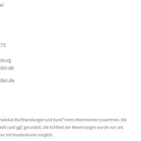
ei
273
mburg
bri.de
ibri.de
enialokal-Buchhandlungen und Kund*innen-Rezensionen zusammen. Die
ilt (und ggf. gerundet). Die Echtheit der Bewertungen wurde von uns
 nur mit Kundenkonto möglich.