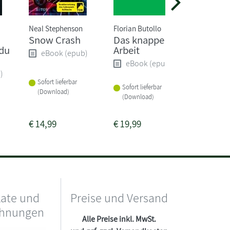
Neal Stephenson
Florian Butollo
Ben Aaro
Snow Crash
Das knappe Gut
Ein we
 du
Arbeit
Schwan
eBook (epub)
Taberna
eBook (epub)
)
eBoo
Sofort lieferbar
Sofort lieferbar
(Download)
Sofort li
(Download)
(Downlo
€
14,99
€
19,99
€
9,99
kate und
Preise und Versand
chnungen
Alle Preise inkl. MwSt.