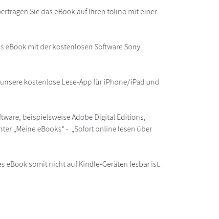
rtragen Sie das eBook auf Ihren tolino mit einer
as eBook mit der kostenlosen Software Sony
r unsere kostenlose Lese-App für iPhone/iPad und
ware, beispielsweise Adobe Digital Editions,
ter „Meine eBooks“ - „Sofort online lesen über
s eBook somit nicht auf Kindle-Geräten lesbar ist.