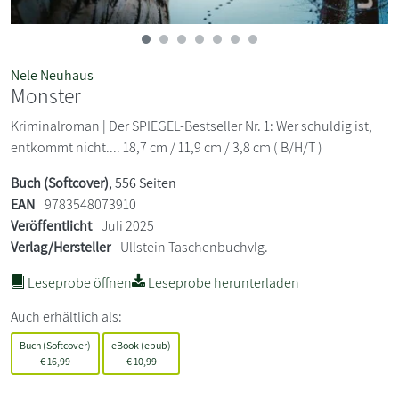
Nele Neuhaus
Monster
Kriminalroman | Der SPIEGEL-Bestseller Nr. 1: Wer schuldig ist,
entkommt nicht.... 18,7 cm / 11,9 cm / 3,8 cm ( B/H/T )
Buch (Softcover)
, 556 Seiten
EAN
9783548073910
Veröffentlicht
Juli 2025
Verlag/Hersteller
Ullstein Taschenbuchvlg.
Leseprobe öffnen
Leseprobe herunterladen
Auch erhältlich als:
Buch (Softcover)
eBook (epub)
€
16,99
€
10,99