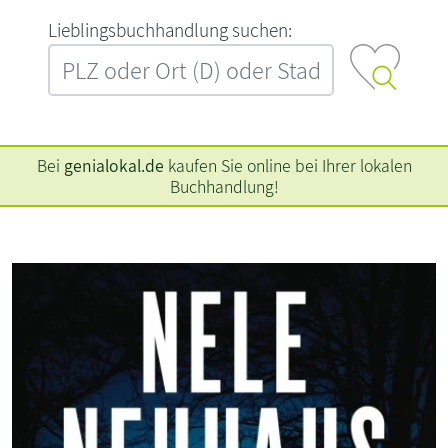
L‍i‍e‍b‍l‍i‍n‍g‍s‍b‍u‍c‍h‍h‍a‍n‍d‍l‍u‍n‍g‍ ‍s‍u‍c‍h‍e‍n‍:‍
Bei
genialokal.de
kaufen Sie online bei Ihrer lokalen
Buchhandlung!