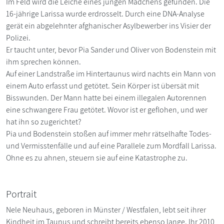
Im Feld wird die Leiche eines jungen Mädchens gefunden. Die
16-jährige Larissa wurde erdrosselt. Durch eine DNA-Analyse
gerät ein abgelehnter afghanischer Asylbewerber ins Visier der
Polizei.
Er taucht unter, bevor Pia Sander und Oliver von Bodenstein mit
ihm sprechen können.
Auf einer Landstraße im Hintertaunus wird nachts ein Mann von
einem Auto erfasst und getötet. Sein Körper ist übersät mit
Bisswunden. Der Mann hatte bei einem illegalen Autorennen
eine schwangere Frau getötet. Wovor ist er geflohen, und wer
hat ihn so zugerichtet?
Pia und Bodenstein stoßen auf immer mehr rätselhafte Todes-
und Vermisstenfälle und auf eine Parallele zum Mordfall Larissa.
Ohne es zu ahnen, steuern sie auf eine Katastrophe zu.
Portrait
Nele Neuhaus, geboren in Münster / Westfalen, lebt seit ihrer
Kindheit im Taunus und schreibt bereits ebenso lange. Ihr 2010