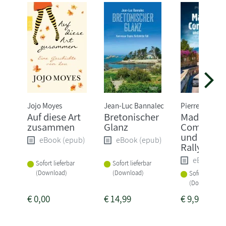
Jojo Moyes
Jean-Luc Bannalec
Pierre Martin
Auf diese Art
Bretonischer
Madame l
zusammen
Glanz
Commissa
und die tö
eBook (epub)
eBook (epub)
Rallye
eBook (e
Sofort lieferbar
Sofort lieferbar
(Download)
(Download)
Sofort lieferba
(Download)
€
0,00
€
14,99
€
9,99